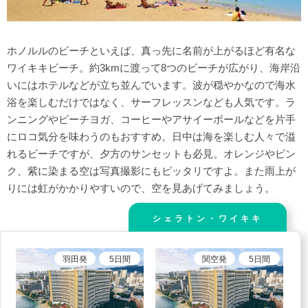
ホノルルのビーチといえば、真っ先に名前が上がるほど有名な
ワイキキビーチ。約3kmに渡って8つのビーチが広がり、海岸沿
いにはホテルなどが立ち並んでいます。波が穏やかなので海水
浴を楽しむだけではなく、サーフレッスンなども人気です。ラ
ンニングやビーチヨガ、コーヒーやアサイーボールなどを片手
にロコ気分を味わうのもおすすめ。日中は海を楽しむ人々で溢
れるビーチですが、夕方のサンセットも必見。オレンジやピン
ク、紫に染まる空は写真撮影にもピッタリですよ。また雨上が
りには虹がかかりやすいので、空を見あげてみましょう。
シェラトン・ワイキキ
羽田
発
5
日間
関空
発
5
日間