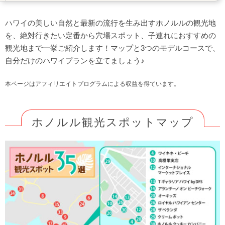
⑧モアナルア ガーデン（この木なんの木♪）
⑨イオラニ宮殿（カメハメハ大王像）
ハワイの美しい自然と最新の流行を生み出すホノルルの観光地
を、絶対行きたい定番から穴場スポット、子連れにおすすめの
⑩高橋果実店
観光地まで一挙ご紹介します！マップと3つのモデルコースで、
⑪ハウ・ツリー（カイマナビーチホテル内）
自分だけのハワイプランを立てましょう♪
⑫インターナショナルマーケットプレイス
⑬Tギャラリア ハワイ by DFS
本ページはアフィリエイトプログラムによる収益を得ています。
⑭アランチーノ
⑮ホールフーズ・マーケット（クイーン店）
ホノルル観光スポットマップ
⑯カピオラニ公園
⑰ジョバンニーズ（Hマート内）
⑱カカアコのウォールアート
⑲ホノルル動物園
⑳オーキッズ（ハレクラニ内）
㉑マカプウ・ポイント
㉒ペレの椅子