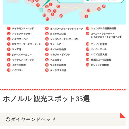
㉓ワイキキ水族館
㉔タンタラスの丘
㉕ホノルル美術館・シャングリラ邸
㉖ロイヤル・ハワイアン・センター
㉗ココヘッド・クレーター・トレイル
㉘ザ・ベランダ（モアナ・サーフライダー内）
㉙クリームポット
㉚ホノルル・クッキー・カンパニー
㉛USSアリゾナ記念館
㉜カハラ・モール
㉝ハワイ出雲大社
ホノルル 観光スポット35選
㉞戦艦ミズーリ記念館
㉟ビショップ博物館
到着日におすすめ！～気軽に観光モデルコース～
①ダイヤモンドヘッド
1日フリーにおすすめ！～外せない定番モデルコース～