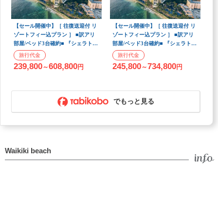
【セール開催中】［ 往復送迎付 リ
【セール開催中】［ 往復送迎付 リ
ゾートフィー込プラン ］ ■訳アリ
ゾートフィー込プラン ］ ■訳アリ
部屋/ベッド3台確約■ 『シェラトン
部屋/ベッド3台確約■ 『シェラトン
ワイキキ/トリプルルーム（5階～6
ワイキキ/トリプルルーム（5階～6
階/ラナイなし）』 ＜羽田発・アラ
階/ラナイなし）』 ＜関空発・アラ
239,800
608,800
245,800
734,800
～
円
～
円
スカ航空（ハワイアンブランド
スカ航空（ハワイアンブランド
便）利用＞ 3泊5日間
便）利用＞ 3泊5日間
でもっと見る
Waikiki beach