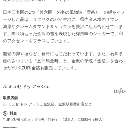
日本三名園の1つ「兼六園」の冬の風物詩「雪吊り」の縄をイメ
ージした品は、サクサクのパイ生地に、県内産米粉のサブレ、
濃厚なクレームダマンド＆ショコラを贅沢に組み合わせていま
す。降り積もった金沢の雪を表現した梅風味のシュガーで、和
のアクセントをプラスしています。
能登の卵や塩など、食材にもこだわっています。また、石川県
産のさつまいも「五郎島金時」と、金沢の伝統「金箔」を合わ
せたYUKIZURI金箔も販売しています。
ル ミュゼ ドゥ アッシュ
取扱店舗
ル ミュゼ ドゥ アッシュ金沢店、金沢駅百番街店など
料金
YUKIZURI 6本入：648円（税込）、10本入：1,080円（税込）