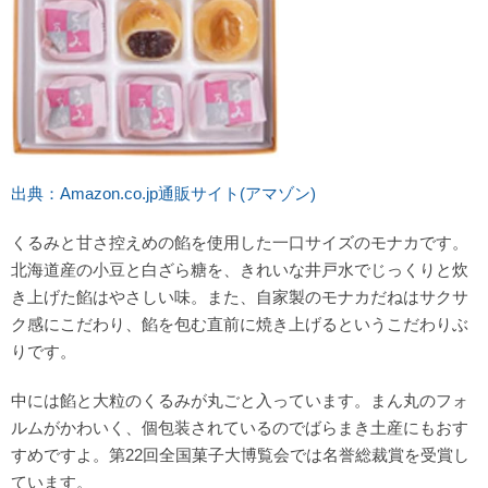
出典：Amazon.co.jp通販サイト(アマゾン)
くるみと甘さ控えめの餡を使用した一口サイズのモナカです。
北海道産の小豆と白ざら糖を、きれいな井戸水でじっくりと炊
き上げた餡はやさしい味。また、自家製のモナカだねはサクサ
ク感にこだわり、餡を包む直前に焼き上げるというこだわりぶ
りです。
中には餡と大粒のくるみが丸ごと入っています。まん丸のフォ
ルムがかわいく、個包装されているのでばらまき土産にもおす
すめですよ。第22回全国菓子大博覧会では名誉総裁賞を受賞し
ています。