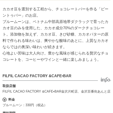
カカオ豆を選別する工程から、チョコレートバーを作る「ビー
ントゥバー」のお店。
ブルームーンは、ベトナム中部高原地帯ダクラックで育ったカ
カオ豆のみを使用した、カカオ成分70%のダークチョコレー
ト。添加物を加えず、カカオ豆、きび砂糖、カカオバターの原
料で作られる味わいは、爽やかな酸味のあとに、上質なカカオ
ならではの奥深い味わいが続きます。
心地よい苦味は大人向け。豊かな風味が感じられる贅沢なチョ
コレートを、コーヒーやワインと一緒に楽しみましょう。
FILFIL CACAO FACTORY &CAFE•BAR
取扱店舗
FILFIL CACAO FACTORY &CAFE•BAR金沢片町店、金沢百番街あんと店
料金
ブルームーン：330円（税込）