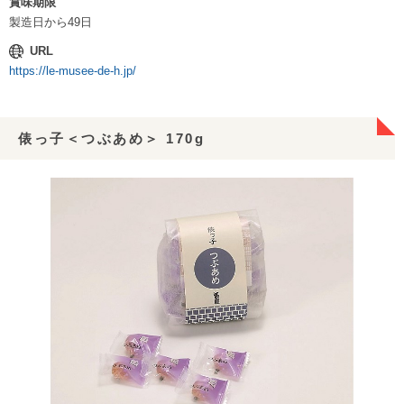
賞味期限
製造日から49日
URL
https://le-musee-de-h.jp/
俵っ子＜つぶあめ＞ 170g