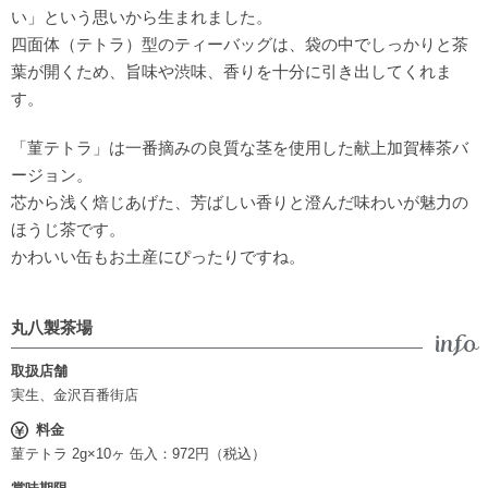
い」という思いから生まれました。
四面体（テトラ）型のティーバッグは、袋の中でしっかりと茶
葉が開くため、旨味や渋味、香りを十分に引き出してくれま
す。
「菫テトラ」は一番摘みの良質な茎を使用した献上加賀棒茶バ
ージョン。
芯から浅く焙じあげた、芳ばしい香りと澄んだ味わいが魅力の
ほうじ茶です。
かわいい缶もお土産にぴったりですね。
丸八製茶場
取扱店舗
実生、金沢百番街店
料金
菫テトラ 2g×10ヶ 缶入：972円（税込）