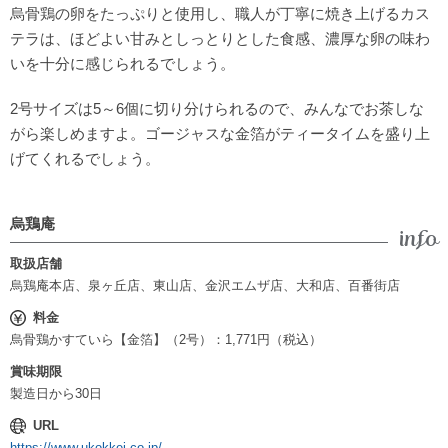
烏骨鶏の卵をたっぷりと使用し、職人が丁寧に焼き上げるカス
テラは、ほどよい甘みとしっとりとした食感、濃厚な卵の味わ
いを十分に感じられるでしょう。
2号サイズは5～6個に切り分けられるので、みんなでお茶しな
がら楽しめますよ。ゴージャスな金箔がティータイムを盛り上
げてくれるでしょう。
烏鶏庵
取扱店舗
烏鶏庵本店、泉ヶ丘店、東山店、金沢エムザ店、大和店、百番街店
料金
烏骨鶏かすていら【金箔】（2号）：1,771円（税込）
賞味期限
製造日から30日
URL
https://www.ukokkei.co.jp/