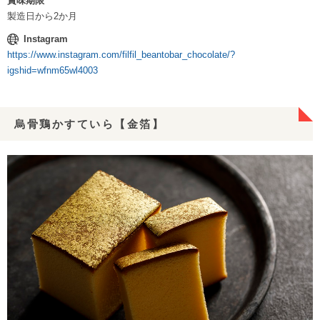
賞味期限
製造日から2か月
Instagram
https://www.instagram.com/filfil_beantobar_chocolate/?
igshid=wfnm65wl4003
烏骨鶏かすていら【金箔】