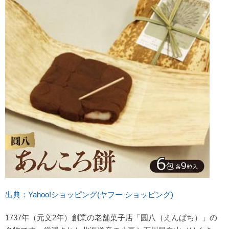
金沢の定番お土産が買えるおすすめのショップ
金沢百番街
クロスゲート金沢
近江町市場
今ならタクシー初乗り10回無料！
出典：Yahoo!ショッピング(ヤフー ショッピング)
1737年（元文2年）創業の老舗菓子店「圓八（えんぱち）」の