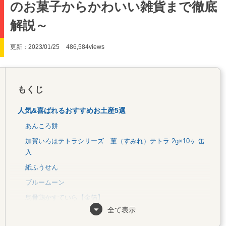
のお菓子からかわいい雑貨まで徹底
解説～
更新：2023/01/25
486,584views
もくじ
人気&喜ばれるおすすめお土産5選
あんころ餅
加賀いろはテトラシリーズ 菫（すみれ）テトラ 2g×10ヶ 缶
入
紙ふうせん
ブルームーン
烏骨鶏かすていら【金箔】
全て表示
「ばらまき用」に！個包装のお土産5選