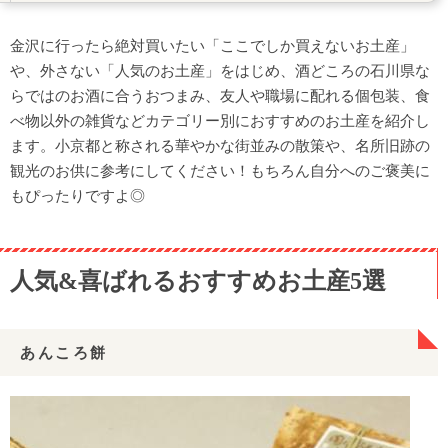
加賀八幡 起上もなか
銘菓くるみ
金沢に行ったら絶対買いたい「ここでしか買えないお土産」
うちわ煎餅
や、外さない「人気のお土産」をはじめ、酒どころの石川県な
らではのお酒に合うおつまみ、友人や職場に配れる個包装、食
YUKIZURI
べ物以外の雑貨などカテゴリー別におすすめのお土産を紹介し
俵っ子＜つぶあめ＞ 170g
ます。小京都と称される華やかな街並みの散策や、名所旧跡の
かわいくておしゃれ！雑貨お土産5選
観光のお供に参考にしてください！もちろん自分へのご褒美に
水引ポニーフック
もぴったりですよ◎
あぶらとり紙「金沢金箔ふるや紙」(ゴールド)
CHAYA cosmeシリーズ
人気&喜ばれるおすすめお土産5選
九谷もんようマスキングテープ
加賀香てまり
ご飯やお酒のお供に！おつまみ系お土産3選
あんころ餅
金沢こんかこんか ミニスライス（サバ）
金城かぶら寿し袋入り【約2枚】
能登の里海の恵みのアヒージョ