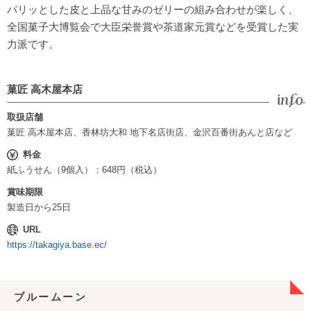
パリッとした皮と上品な甘みのゼリーの組み合わせが楽しく、
全国菓子大博覧会で大臣栄誉賞や茶道家元賞などを受賞した実
力派です。
菓匠 高木屋本店
取扱店舗
菓匠 高木屋本店、香林坊大和 地下名店街店、金沢百番街あんと店など
料金
紙ふうせん（9個入）：648円（税込）
賞味期限
製造日から25日
URL
https://takagiya.base.ec/
ブルームーン