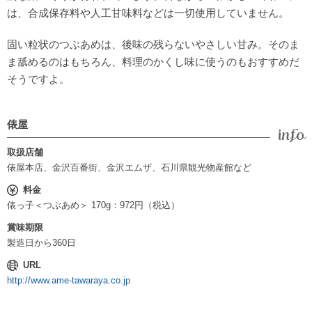
は、合成保存料や人工甘味料などは一切使用していません。
固い粒状のつぶあめは、後味の残らないやさしい甘み。そのま
ま舐めるのはもちろん、料理のかくし味に使うのもおすすめだ
そうですよ。
俵屋
取扱店舗
俵屋本店、金沢百番街、金沢エムザ、石川県観光物産館など
料金
俵っ子＜つぶあめ＞ 170g：972円（税込）
賞味期限
製造日から360日
URL
http://www.ame-tawaraya.co.jp