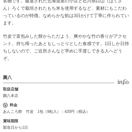
名物です。厳選された北海道産の小豆と石川県白山（はくさ
ん）ろくで栽培されたもち米を使用するなど、素材にもこだわ
っているのが特徴。なめらかな餡は3日かけて丁寧に作られてい
ます。
竹皮で直包みした餅からただよう、爽やかな竹の香りがアクセ
ント。持ち帰ったあともしっとりとした食感です。1日しか日持
ちしないので、ご近所さんなど早めに手渡しできる人へどう
ぞ。
圓八
取扱店舗
圓八本店
料金
あんころ餅 竹皮 1包（9粒入）：420円（税込）
賞味期限
製造日から1日