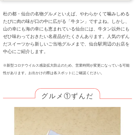
グルメ④仙台づけ丼
富貴寿司の【元祖仙台づけ丼】
杜の都・仙台の名物グルメといえば、やわらかくて噛みしめる
寿司勝の【仙台づけ丼】
たびに肉の味が口の中に広がる「牛タン」ですよね。しかし、
山の幸にも海の幸にも恵まれている仙台には、牛タン以外にも
グルメ⑤仙台マーボー焼そば
ぜひ味わっておきたい名産品がたくさんあります。人気のずん
中国料理 三島屋の【陳麻婆焼きそば】
だスイーツから新しいご当地グルメまで、仙台駅周辺のお店を
まんみ 泉中央店の【仙台マーボー焼きそば】
中心にご紹介します。
グルメ⑥仙台あおば餃子
※新型コロナウイルス感染拡大防止のため、営業時間が変更になっている可能
一番五郎の【仙台あおば餃子】
性があります。お出かけの際は各スポットにご確認ください。
グルメ⑦仙台せり鍋
グルメ⑧牛タン焼き
味の牛たん喜助 定禅寺店の【牛たん炭火焼定食】
グルメ①ずんだ
グルメ⑨笹かまぼこ
阿部蒲鉾店 本店の【ひょうたん揚げ】