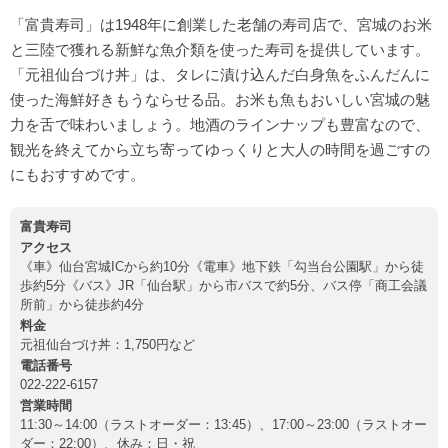
「富貴寿司」は1948年に創業した老舗の寿司店で、宮城のお米
と三陸で獲れる新鮮な魚介類を使った寿司を提供しています。
「元祖仙台づけ丼」は、タレに漬け込んだ白身魚をふんだんに
使った海鮮好きもうならせる品。お米も魚もおいしい宮城の魅
力を舌で味わいましょう。地酒のラインナップも豊富なので、
観光を終えてから立ち寄ってゆっくりと大人の時間を過ごすの
にもおすすめです。
富貴寿司
アクセス
《車》仙台宮城ICから約10分《電車》地下鉄「勾当台公園駅」から徒
歩約5分《バス》JR「仙台駅」から市バスで約5分、バス停「商工会議
所前」から徒歩約4分
料金
元祖仙台づけ丼：1,750円など
電話番号
022-222-6157
営業時間
11:30～14:00（ラストオーダー：13:45）、17:00～23:00（ラストオー
ダー：22:00）、休み：日・祝