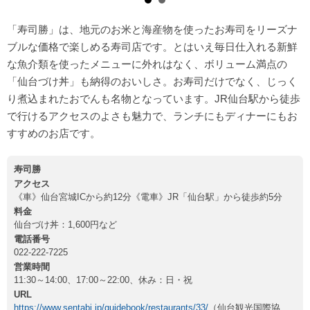
「寿司勝」は、地元のお米と海産物を使ったお寿司をリーズナ
ブルな価格で楽しめる寿司店です。とはいえ毎日仕入れる新鮮
な魚介類を使ったメニューに外れはなく、ボリューム満点の
「仙台づけ丼」も納得のおいしさ。お寿司だけでなく、じっく
り煮込まれたおでんも名物となっています。JR仙台駅から徒歩
で行けるアクセスのよさも魅力で、ランチにもディナーにもお
すすめのお店です。
寿司勝
アクセス
《車》仙台宮城ICから約12分《電車》JR「仙台駅」から徒歩約5分
料金
仙台づけ丼：1,600円など
電話番号
022-222-7225
営業時間
11:30～14:00、17:00～22:00、休み：日・祝
URL
https://www.sentabi.jp/guidebook/restaurants/33/
（仙台観光国際協