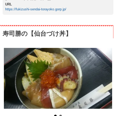
URL
https://fukizushi-sendai-torayoko.gorp.jp/
寿司勝の【仙台づけ丼】