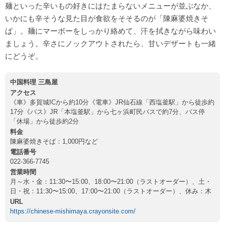
麺といった辛いもの好きにはたまらないメニューが並ぶなか、
いかにも辛そうな見た目が食欲をそそるのが「陳麻婆焼きそ
ば」。麺にマーボーをしっかり絡めて、汗を拭きながら味わい
ましょう。辛さにノックアウトされたら、甘いデザートも一緒
にどうぞ。
中国料理 三島屋
アクセス
《車》多賀城ICから約10分《電車》JR仙石線「西塩釜駅」から徒歩約
17分《バス》JR「本塩釜駅」から七ヶ浜町民バスで約7分、バス停
「休場」から徒歩約2分
料金
陳麻婆焼きそば：1,000円など
電話番号
022-366-7745
営業時間
月～水・金：11:30〜15:00、18:00〜21:00（ラストオーダー）、土・
日・祝：11:30〜15:00、17:00〜21:00（ラストオーダー）、休み：木
URL
https://chinese-mishimaya.crayonsite.com/