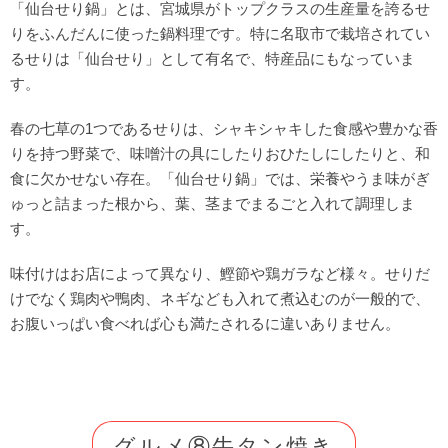
「仙台せり鍋」とは、宮城県がトップクラスの生産量を誇るせ
りをふんだんに使った鍋料理です。特に名取市で栽培されてい
るせりは「仙台せり」として有名で、特産品にもなっていま
す。
春の七草の1つであるせりは、シャキシャキした食感や豊かな香
りを持つ野菜で、味噌汁の具にしたりおひたしにしたりと、和
食に欠かせない存在。「仙台せり鍋」では、栄養やうま味がぎ
ゅっと詰まった根から、葉、茎までまるごと入れて調理しま
す。
味付けはお店によって異なり、鰹節や鶏ガラなど様々。せりだ
けでなく鶏肉や鴨肉、ネギなども入れて煮込むのが一般的で、
お腹いっぱい食べれば心も満たされるに違いありません。
グルメ⑧牛タン焼き