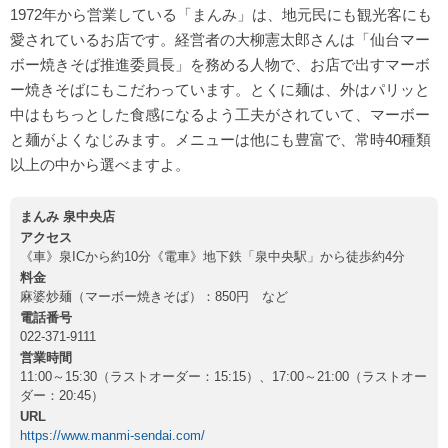
1972年から営業している「まんみ」は、地元民にも観光客にも
愛されているお店です。経営者の大柳憲太郎さんは「仙台マー
ボー焼きそば推進委員長」を務める人物で、お店で出すマーボ
ー焼きそばにもこだわっています。とくに麺は、外はパリッと
中はもちっとした食感になるよう工夫がされていて、マーボー
と麺がよくなじみます。メニューは他にも豊富で、常時40種類
以上の中から選べますよ。
まんみ 泉中央店
アクセス
《車》泉ICから約10分《電車》地下鉄「泉中央駅」から徒歩約4分
料金
麻婆炒麺（マーボー焼きそば）：850円 など
電話番号
022-371-9111
営業時間
11:00～15:30（ラストオーダー：15:15）、17:00～21:00（ラストオー
ダー：20:45）
URL
https://www.manmi-sendai.com/