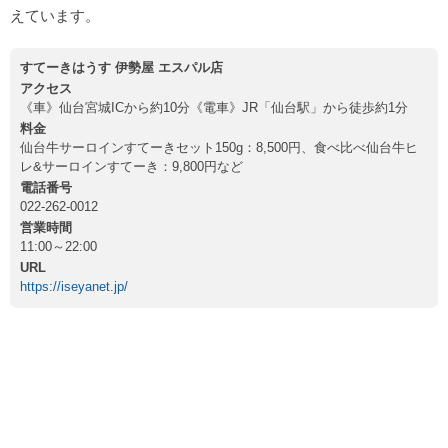
えています。
すてーきはうす 伊勢屋 エスパル店
アクセス
《車》仙台宮城ICから約10分《電車》JR「仙台駅」から徒歩約1分
料金
仙台牛サーロインすてーきセット150g：8,500円、食べ比べ仙台牛ヒ
レ&サーロインすてーき：9,800円など
電話番号
022-262-0012
営業時間
11:00～22:00
URL
https://iseyanet.jp/