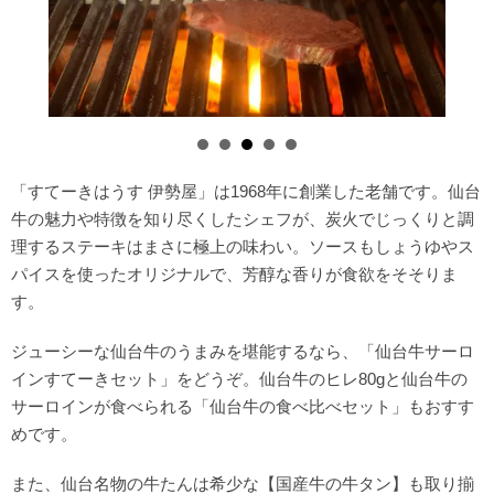
「すてーきはうす 伊勢屋」は1968年に創業した老舗です。仙台
牛の魅力や特徴を知り尽くしたシェフが、炭火でじっくりと調
理するステーキはまさに極上の味わい。ソースもしょうゆやス
パイスを使ったオリジナルで、芳醇な香りが食欲をそそりま
す。
ジューシーな仙台牛のうまみを堪能するなら、「仙台牛サーロ
インすてーきセット」をどうぞ。仙台牛のヒレ80gと仙台牛の
サーロインが食べられる「仙台牛の食べ比べセット」もおすす
めです。
また、仙台名物の牛たんは希少な【国産牛の牛タン】も取り揃