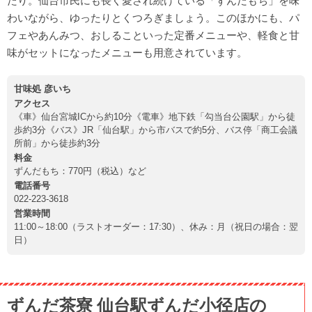
たり。仙台市民にも長く愛され続けている「ずんだもち」を味
わいながら、ゆったりとくつろぎましょう。このほかにも、パ
フェやあんみつ、おしることいった定番メニューや、軽食と甘
味がセットになったメニューも用意されています。
甘味処 彦いち
アクセス
《車》仙台宮城ICから約10分《電車》地下鉄「勾当台公園駅」から徒
歩約3分《バス》JR「仙台駅」から市バスで約5分、バス停「商工会議
所前」から徒歩約3分
料金
ずんだもち：770円（税込）など
電話番号
022-223-3618
営業時間
11:00～18:00（ラストオーダー：17:30）、休み：月（祝日の場合：翌
日）
ずんだ茶寮 仙台駅ずんだ小径店の