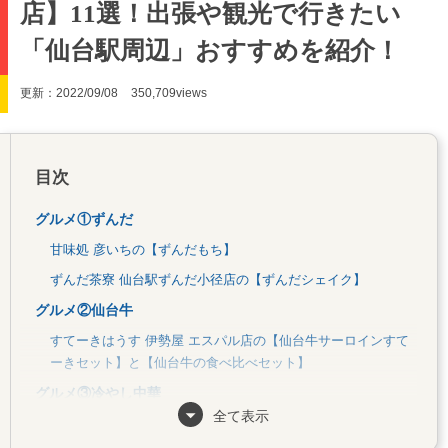
店】11選！出張や観光で行きたい
「仙台駅周辺」おすすめを紹介！
更新：2022/09/08
350,709views
目次
グルメ①ずんだ
甘味処 彦いちの【ずんだもち】
ずんだ茶寮 仙台駅ずんだ小径店の【ずんだシェイク】
グルメ②仙台牛
すてーきはうす 伊勢屋 エスパル店の【仙台牛サーロインすて
ーきセット】と【仙台牛の食べ比べセット】
グルメ③冷やし中華
全て表示
中華料理 龍亭の【涼拌麺（元祖冷し中華）】