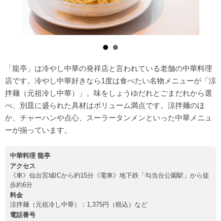
「龍亭」は冷やし中華の発祥店と言われている老舗の中華料理
店です。冷やし中華好きなら1度は食べたい名物メニューが「涼
拌麺（元祖冷し中華）」。味をしょうゆだれとごまだれから選
べ、別皿に盛られた具材はボリューム満点です。涼拌麺のほ
か、チャーハンや点心、スーラータンメンといった中華メニュ
ーが揃っています。
中華料理 龍亭
アクセス
《車》仙台宮城ICから約15分《電車》地下鉄「勾当台公園駅」から徒
歩約6分
料金
涼拌麺（元祖冷し中華）：1,375円（税込）など
電話番号