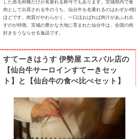
した黒毛和種だけが名乗れる称号でもあります。宮城県内で食
肉として出荷される牛のうち、仙台牛を名乗れるのはわずか4割
ほどです。肉質がやわらかく、一口ほおばれば肉汁があふれ出
すのが特徴。宮城の豊かな大地に育まれた仙台牛は、全国の肉
好きをうならせる逸品です。
すてーきはうす 伊勢屋 エスパル店の
【仙台牛サーロインすてーきセッ
ト】と【仙台牛の食べ比べセット】