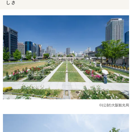
しさ
©(公財)大阪観光局