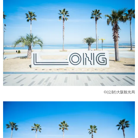
【JTRRD】見た目よし、味よし！美しいアートスムージー
【焼売銭湯】銭湯で焼売が食べられる！？
女子会・誕生日会に最適！おすすめホテル
【W大阪】感性を刺激する、遊び心満載のスタイリッシュな
ホテル
【HOTEL SHE, OSAKA】外観、内装、客室すべてがおしゃ
れ。次世代ホテル
©(公財)大阪観光局