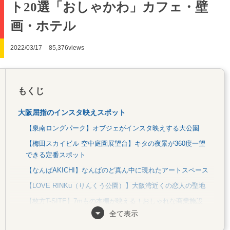
ト20選「おしゃかわ」カフェ・壁
画・ホテル
2022/03/17
85,376views
もくじ
大阪屈指のインスタ映えスポット
【泉南ロングパーク】オブジェがインスタ映えする大公園
【梅田スカイビル 空中庭園展望台】キタの夜景が360度一望
できる定番スポット
【なんばAKICHI】なんばのど真ん中に現れたアートスペース
【LOVE RINKu（りんくう公園）】大阪湾近くの恋人の聖地
【枚方T-SITE】7mもの本棚が映える！おしゃれな商業施設
全て表示
【中之島バラ園】春・秋のバラの季節は圧巻の美しさ