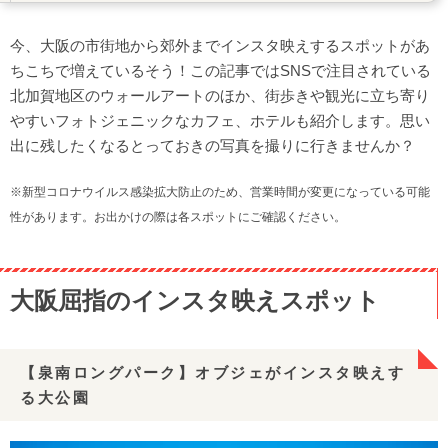
【ハーベストの丘】動物や花畑の映える写真が撮れる
【鶴見緑地公園】風車の丘に咲く花たちが美しい花博跡地
今、大阪の市街地から郊外までインスタ映えするスポットがあ
アーティスティックな壁画や作品が集う【北加賀屋エリ
ちこちで増えているそう！この記事ではSNSで注目されている
ア】
北加賀地区のウォールアートのほか、街歩きや観光に立ち寄り
【工場の壁アート】アルファベットがクールな壁画に変身！
やすいフォトジェニックなカフェ、ホテルも紹介します。思い
出に残したくなるとっておきの写真を撮りに行きませんか？
【酒谷星子さんのトリックアート】男の子が車で遊ぶトリッ
クアート
※新型コロナウイルス感染拡大防止のため、営業時間が変更になっている可能
【Dotmastersさんの路地裏アート】子どもが落書きしている
性があります。お出かけの際は各スポットにご確認ください。
壁画
【oakoakさんの壁アート】新体操選手の跳躍！
【b.さんの壁アート】地元の小学生とアーティストの合作
大阪屈指のインスタ映えスポット
【NPO法人Co.to.hanaの壁アート】152人が力を合わせて描い
た大作！
食べ物や店内がフォトジェニック！おしゃれカフェ
【泉南ロングパーク】オブジェがインスタ映えす
【ソウルラブ】”韓国っぽ”な内装と本格的な韓国料理が人気
る大公園
【iuenferies】プリンセスのドレスケーキがとてつもなくかわ
いい！