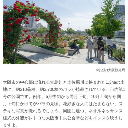
©(公財)大阪観光局
大阪市の中心部に流れる堂島川と土佐掘川に挟まれた1.3haの土
地に、約310品種、約3,700株のバラが植栽されている、市内第1
号の公園です。例年、5月中旬から同月下旬、10月上旬から同
月下旬にかけてがバラの見頃。花好きな人にはたまらない、ス
テキな写真が撮れるでしょう。周囲に建つ、ネオルネッサンス
様式の外観がレトロな大阪市中央公会堂などもインスタ映えし
ますよ。