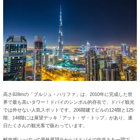
高さ828mの「ブルジュ・ハリファ」は、2010年に完成した世
界で最も高いタワー！ドバイのシンボル的存在で、ドバイ観光
では外せない人気スポットです。206階建てビルの124階と125
階、148階には展望デッキ「アット・ザ・トップ」があり、連
日たくさんの観光客で賑わっています。
解放感いっぱいの屋外展望台からはドバイの街並みを一望で