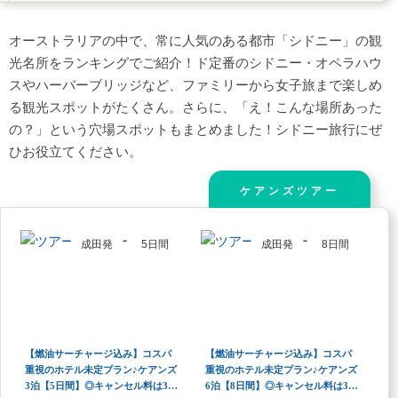
第7位 シドニータワー・アイ
第8位 ルナ・パーク・シドニー
オーストラリアの中で、常に人気のある都市「シドニー」の観
光名所をランキングでご紹介！ド定番のシドニー・オペラハウ
第9位 シーライフ・シドニー
スやハーバーブリッジなど、ファミリーから女子旅まで楽しめ
第10位 マンリービーチ
る観光スポットがたくさん。さらに、「え！こんな場所あった
第11位 セントメアリー大聖堂
の？」という穴場スポットもまとめました！シドニー旅行にぜ
第12位 ハンターバレー（市街から約2時間）
ひお役立てください。
第13位 ロイヤル・ボタニック・ガーデン
ケアンズツアー
第14位 ザ・ロックス
第15位 ザ・スター
成田
発
5
日間
成田
発
8
日間
【穴場】おすすめスポット5選
定番スポットを巡る【1日】モデルコース
シドニーマップ
【燃油サーチャージ込み】コスパ
【燃油サーチャージ込み】コスパ
重視のホテル未定プラン♪ケアンズ
重視のホテル未定プラン♪ケアンズ
3泊【5日間】◎キャンセル料は30
6泊【8日間】◎キャンセル料は30