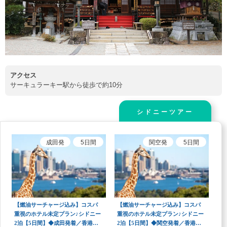
アクセス
サーキュラーキー駅から徒歩で約10分
シドニーツアー
成田
発
5
日間
関空
発
5
日間
【燃油サーチャージ込み】コスパ
【燃油サーチャージ込み】コスパ
重視のホテル未定プラン♪シドニー
重視のホテル未定プラン♪シドニー
2泊【5日間】◆成田発着／香港乗
2泊【5日間】◆関空発着／香港乗