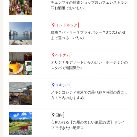
チェンマイの雑貨ショップ兼カフェレストラン
♡お洒落でおいしい...
インドネシア
価格？バトラー？プライバシー？3つのわがま
まで選べる！バリの...
ベトナム
オリジナルデザートがかわいい！ホーチミンの
スタバで南国気分♪
メキシコ
メキシコシティ空港での乗り継ぎ時間の過ごし
方！市内のおすすめ...
国内
心奪われる【九州の美しい絶景29選】ドライ
ブで行きたい絶景ロ...