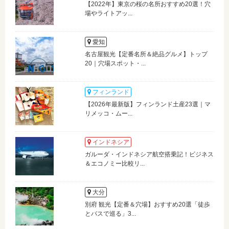
【2022年】東京の桜の名所おすすめ20選！穴
場やライトアッ...
愛知
名古屋観光【定番名所＆絶品グルメ】トップ
20｜穴場スポット・...
フィンランド
【2026年最新版】フィンランド土産23選｜マ
リメッコ・ムー...
インドネシア
ガルーダ・インドネシア航空搭乗記！ビジネス
＆エコノミー比較リ...
大分
別府 観光【定番＆穴場】おすすめ20選「徒歩
とバスで巡る」3...