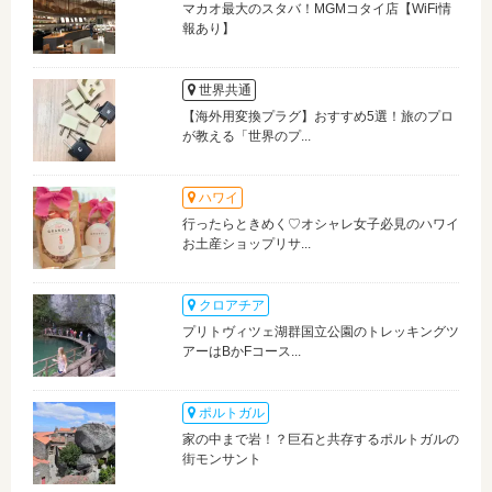
マカオ最大のスタバ！MGMコタイ店【WiFi情
報あり】
世界共通
【海外用変換プラグ】おすすめ5選！旅のプロ
が教える「世界のプ...
ハワイ
行ったらときめく♡オシャレ女子必見のハワイ
お土産ショップリサ...
クロアチア
プリトヴィツェ湖群国立公園のトレッキングツ
アーはBかFコース...
ポルトガル
家の中まで岩！？巨石と共存するポルトガルの
街モンサント