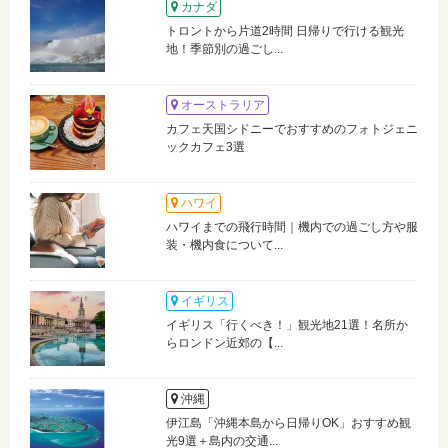
カナダ
トロントから片道2時間 日帰りで行ける観光
地！季節別の過ごし...
オーストラリア
カフェ天国シドニーでおすすめのフォトジェニ
ックカフェ3選
ハワイ
ハワイまでの飛行時間｜機内での過ごし方や服
装・機内食について...
イギリス
イギリス「行くべき！」観光地21選！名所か
らロンドン近郊の【...
沖縄
伊江島「沖縄本島から日帰りOK」おすすめ観
光9選＋島内の交通...