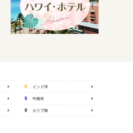
インド洋
中南米
カリブ海