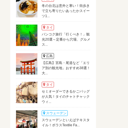
冬の台北は意外と寒い！街歩き
で立ち寄りたいあったかスイー
ツ1...
タイ
バンコク旅行「行くべき！」観
光20選～定番から穴場、グルメ
ス...
広島
【広島】宮島・尾道など「エリ
ア別の観光地」おすすめ38選！
大...
タイ
セミオーダーできるかごバッグ
が人気！タイのチャトチャック
ウィ...
スウェーデン
スウェーデンといえばテキスタ
イル！ボラスTextile Fa...