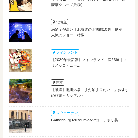
豪華クルーズ旅③】...
北海道
満足度が高い【北海道の水族館10選】規模・
人気のショー・特徴...
フィンランド
【2026年最新版】フィンランド土産23選｜マ
リメッコ・ムー...
熊本
【厳選】黒川温泉「また泊まりたい！」おすす
め旅館～カップル・...
スウェーデン
Gothenburg Museum of Artヨーテボリ美...