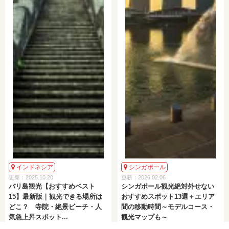
インドネシア
シンガポール
更新：2025.10.20
更新：2026.02.06
バリ島観光【おすすめベスト
シンガポール観光絶対外せない
15】最新版｜観光できる場所は
おすすめスポット13選＋エリア
どこ？ 寺院・絶景ビーチ・人
間の移動時間～モデルコース・
気急上昇スポット...
観光マップも～