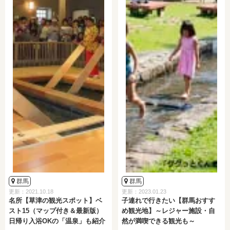
群馬
群馬
更新：2021.10.18
更新：2023.01.23
名所【草津の観光スポット】ベ
子連れで行きたい【群馬おすす
スト15（マップ付き＆最新版）
め観光地】～レジャー施設・自
日帰り入浴OKの「温泉」も紹介
然が満喫できる観光も～