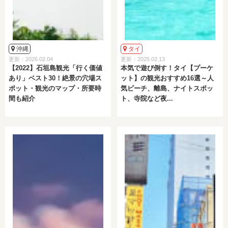
沖縄
タイ
更新：2026.02.04
更新：2025.02.13
【2022】石垣島観光「行く価値
本気で遊び倒す！タイ【プーケ
あり」ベスト30！絶景の穴場ス
ット】の観光おすすめ16選～人
ポット・観光のマップ・所要時
気ビーチ、離島、ナイトスポッ
間も紹介
ト、寺院など夜...