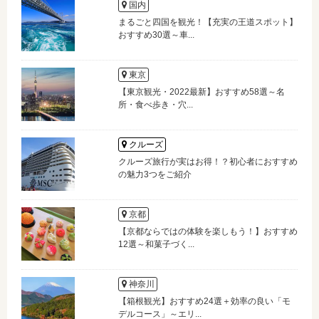
国内
まるごと四国を観光！【充実の王道スポット】
おすすめ30選～車...
東京
【東京観光・2022最新】おすすめ58選～名
所・食べ歩き・穴...
クルーズ
クルーズ旅行が実はお得！？初心者におすすめ
の魅力3つをご紹介
京都
【京都ならではの体験を楽しもう！】おすすめ
12選～和菓子づく...
神奈川
【箱根観光】おすすめ24選＋効率の良い「モ
デルコース」～エリ...