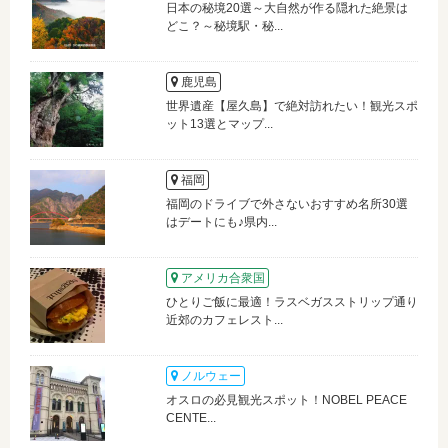
日本の秘境20選～大自然が作る隠れた絶景は
どこ？～秘境駅・秘...
鹿児島
世界遺産【屋久島】で絶対訪れたい！観光スポ
ット13選とマップ...
福岡
福岡のドライブで外さないおすすめ名所30選
はデートにも♪県内...
アメリカ合衆国
ひとりご飯に最適！ラスベガスストリップ通り
近郊のカフェレスト...
ノルウェー
オスロの必見観光スポット！NOBEL PEACE
CENTE...