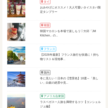
タイ
おみやげにオススメ！大人可愛いタイスタバ限
定タンブラー
韓国
韓国マカロンを本場で楽しもう♡大邱「JM
Kitchen」の...
フランス
【2026年最新】フランス旅行を快適に！持ち
物リスト＆現地事...
国内
冬に見たい！日本の【雪景色】18選～「美し
い」白銀の絶景や見...
アメリカ合衆国
ラスベガス一人旅を満喫するコツ【コンシェル
ジュ編】