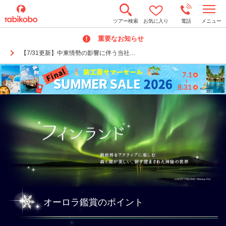
t
ツアー検索
お気に入り
電話
メニュー
o
g
重要なお知らせ
g
l
【7/31更新】中東情勢の影響に伴う当社…
e
n
a
v
i
g
a
t
i
o
n
オーロラ鑑賞のポイント