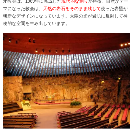
オ教会は、1969年に完成した
現代的な創り
が特徴。自然がテー
マになった教会は、
天然の岩石をそのまま残して
使った岩壁が
斬新なデザインになっています。太陽の光が岩肌に反射して神
秘的な空間を生み出しています。