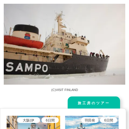
(C)VISIT FINLAND
旅工房のツアー
大阪(伊
6
日間
羽田
発
6
日間
丹)、大阪