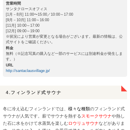
営業時間
サンタクロースオフィス
[1月－8月] 11:00〜15:00／10:00～17:00
[9月－10月] 11:00～16:00
[11月] 10:00～17:00
[12月] 09:00～19:00
※状況により営業が変更となる場合がございます。最新の情報は、公
式サイトをご確認ください。
料金
無料（※記念写真の購入など一部のサービスには別途料金が発生しま
す。）
URL
http://santaclausvillage.jp/
4.フィンランド式サウナ
冬に冷え込むフィンランドでは、
様々な種類
のフィンランド式
サウナが人気です。薪でサウナを熱する
スモークサウナ
や熱し
た石に水をかけて水蒸気を楽しむ
ロウリュサウナ
などがありま