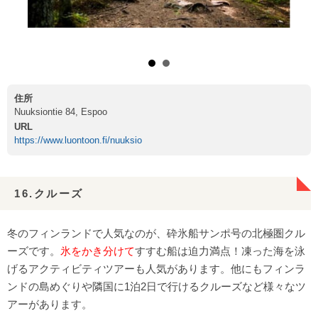
(C)VISIT FINLAND/Hendrik Morkel
住所
Nuuksiontie 84, Espoo
URL
https://www.luontoon.fi/nuuksio
16.クルーズ
冬のフィンランドで人気なのが、砕氷船サンポ号の北極圏クル
ーズです。
氷をかき分けて
すすむ船は迫力満点！凍った海を泳
げるアクティビティツアーも人気があります。他にもフィンラ
ンドの島めぐりや隣国に1泊2日で行けるクルーズなど様々なツ
アーがあります。