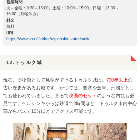
営業時間
火～金曜：9:30～16:00、土曜：10:00～15:00、日曜：13:00～
16:00（月曜休み）
料金
無料
URL
https://www.hos.fi/kirkot/uspenskin-katedraali/
12.トゥルク城
現在、博物館として見学ができるトゥルク城は、
700年以上
の
古い歴史があるお城です。かつては、要塞や倉庫、刑務所とし
ても使われていました。まるで
映画のセット
のような内観も必
見です。ヘルシンキからは鉄道で2時間ほど、トゥルク市内中心
部からバスで10分ほどでアクセス可能です。