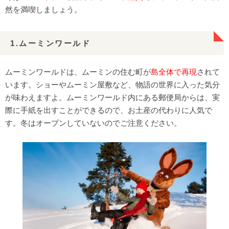
カヌー・ラフティング
然を満喫しましょう。
ブルーベリー狩り
オペラ・フェスティバル
1.ムーミンワールド
白夜
冬のフィンランドの楽しみ方
ムーミンワールドは、ムーミンの住む町が
島全体で再現
されて
います。ショーやムーミン屋敷など、物語の世界に入った気分
犬＆トナカイソリ
が味わえますよ。ムーミンワールド内にある郵便局からは、実
アイスフィッシング
際に手紙を出すことができるので、お土産の代わりに人気で
スノーホテルに宿泊
す。冬はオープンしていないのでご注意ください。
ガラス・イグルーからのオーロラ鑑賞
フィンランド旅行の基本情報
旅行費用
旅行の時期
治安