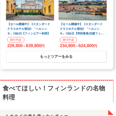
(関空)
発
【セール開催中】《スタンダード
【セール開催中】《スタンダード
クラスホテル宿泊》「ヘルシン
クラスホテル宿泊》「ヘルシン
キ」3泊6日【フィンエアー利用】
キ」3泊6日【羽田夜発/往復フィン
エアー直行便利用】
229,800
639,800
234,800
624,800
～
円
～
円
もっとツアーをみる
食べてほしい！フィンランドの名物
料理
トナカイの肉を使ったシチュー