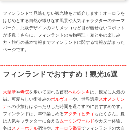
8.ハカニエミ・マーケットホール
9.スオメンリンナの要塞
フィンランドで見逃せない観光地をご紹介します！オーロラを
はじめとする自然が織りなす風景や人気キャラクターのテーマ
10.アルクティクム
パーク、北欧デザインのマリメッコなど目が離せないスポット
11.ウスペンスキー寺院
が多数！さらに、フィンランドの名物料理・夏と冬の楽しみ
12.トゥルク城
方・旅行の基本情報までフィンランドに関する情報が詰まった
13.シベリウス公園
ページです。
14.ポルヴォー
15.ヌークシオ国立公園
フィンランドでおすすめ！観光16選
16.クルーズ
食べてほしい！フィンランドの名物料理
トナカイの肉を使ったシチュー
大聖堂
や
寺院
を歩いて回れる首都
ヘルシンキ
は、観光に人気の
街。可愛らしい街並みの
ポルヴォー
や、世界遺産
スオメンリン
ロヒケイット
ナ
への小旅行はゆったりした時間を過ごすのにおすすめです。
カレリアンピーラッカ
フィンランドは、年中楽しめる
アクティビティ
もたくさん。夏
シナモンロール
は人気キャラクターに会える
ムーミンワールド
やカヌー体験、
夏のフィンランドの楽しみ方
冬は
スノーホテル
宿泊や、
オーロラ鑑賞
でフィンランドの大自