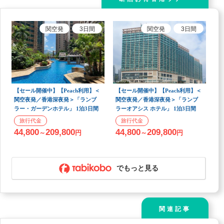
関空
発
3
日間
関空
発
3
日間
【セール開催中】【Peach利用】＜
【セール開催中】【Peach利用】＜
関空夜発／香港深夜発＞「ランブ
関空夜発／香港深夜発＞「ランブ
ラー・ガーデンホテル」 1泊3日間
ラーオアシス ホテル」 1泊3日間
44,800
209,800
44,800
209,800
～
円
～
円
でもっと見る
関連記事