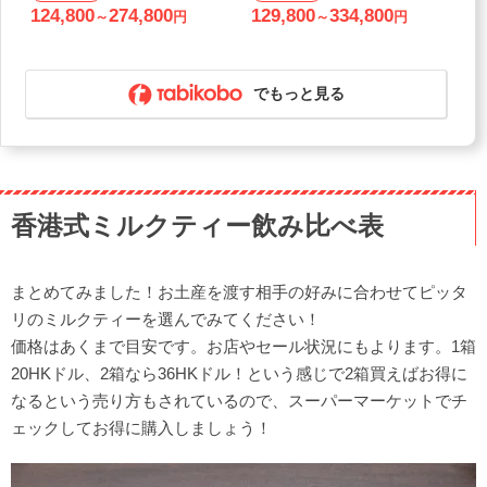
『リオホテル』+『ディズニー・ハ
『リオホテル』+『ディズニー・エ
124,800
274,800
129,800
334,800
～
円
～
円
リウッド・ホテル』泊 3泊4日間
クスプローラーズ・ロッジ』泊 3泊
4日間
でもっと見る
香港式ミルクティー飲み比べ表
まとめてみました！お土産を渡す相手の好みに合わせてピッタ
リのミルクティーを選んでみてください！
価格はあくまで目安です。お店やセール状況にもよります。1箱
20HKドル、2箱なら36HKドル！という感じで2箱買えばお得に
なるという売り方もされているので、スーパーマーケットでチ
ェックしてお得に購入しましょう！