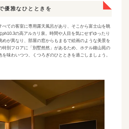
で優雅なひとときを
すべての客室に専用露天風呂があり、そこから富士山を眺
ph10.3の高アルカリ泉。時間や人目を気にせずゆったり
眺めが異なり、部屋の窓からもまるで絵画のような美景を
の特別フロアに「別墅然然」があるため、ホテル鐘山苑の
色を味わいつつ、くつろぎのひとときを過ごしましょう。