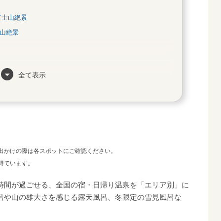
富士山絶景
山絶景
全て表示
温泉ホテル鐘山苑／富士山絶景
宿 浜の湯／海絶景
絶景
出かけの際は各スポットにご確認ください。
得ています。
荘／海の絶景
時間が過ごせる、全国の宿・日帰り温泉を「エリア別」に
呂や山の雄大さを感じる露天風呂、冬限定の雪見風呂な
＆スパ／湖の絶景