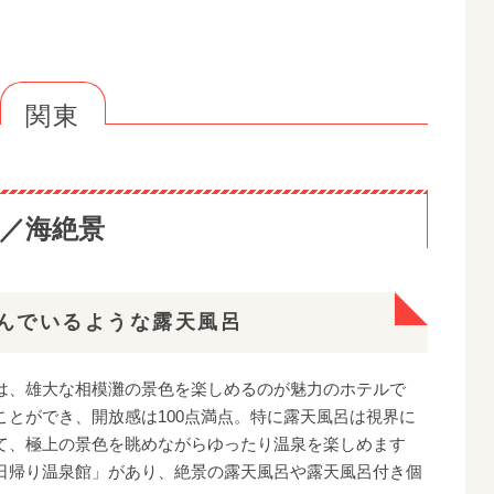
寒川／川絶景
・渓谷絶景
関東
館／海絶景
／森林・渓谷絶景
／海絶景
絶景
景
んでいるような露天風呂
IKAI（潮騒の宿 晴海）／海絶景
松／海絶景
は、雄大な相模灘の景色を楽しめるのが魅力のホテルで
とができ、開放感は100点満点。特に露天風呂は視界に
て、極上の景色を眺めながらゆったり温泉を楽しめます
日帰り温泉館」があり、絶景の露天風呂や露天風呂付き個