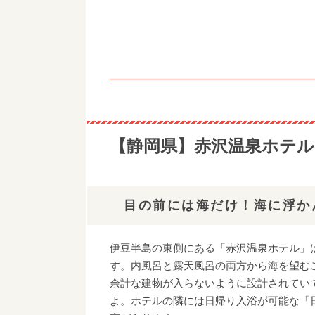
【北海道】カムイの湯 ラビスタ阿
東北
【宮城県】鷹泉閣 岩松旅館／森林
【山形県】銀山温泉／雪見絶景
四国・中国
【広島県】きのえ温泉 ホテル清風
【徳島県】和の宿 ホテル祖谷温泉
【静岡県】赤沢温泉ホテル
【広島県】宮浜グランドホテル／海
【愛媛県】シーパMAKOTO／海絶
九州・沖縄
目の前には海だけ！海に浮か
【大分県】AMANE RESORT SE
【鹿児島県】夫婦露天風呂の宿 吟
伊豆半島の東側にある「赤沢温泉ホテル」
【熊本県】月廻り温泉館／山絶景
す。内風呂と露天風呂の両方から海を望むこ
余計な建物が入らないように設計されてい
よ。ホテルの隣には日帰り入浴が可能な「