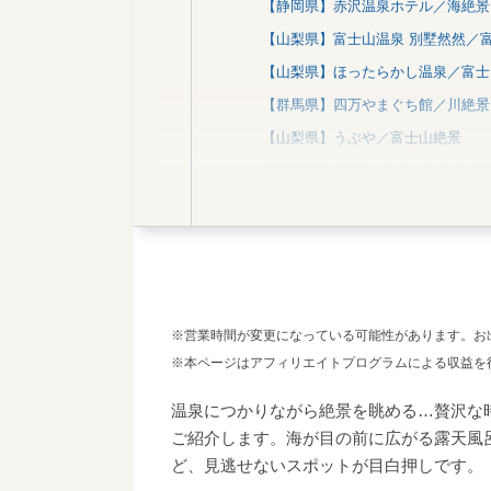
【静岡県】赤沢温泉ホテル／海絶景
【山梨県】富士山温泉 別墅然然／
【山梨県】ほったらかし温泉／富士
【群馬県】四万やまぐち館／川絶景
【山梨県】うぶや／富士山絶景
【山梨県】庭園と感動の宿 富士山
【千葉県】鴨川館／海絶景
【静岡県】伊豆稲取温泉 食べるお
【栃木県】花の宿 松や／川絶景
【長野県】馬曲温泉 望郷の湯／山
関西
※営業時間が変更になっている可能性があります。お
※本ページはアフィリエイトプログラムによる収益を
【兵庫県】絶景露天風呂の宿 銀波
【大阪府】山水館／森林・渓谷絶景
温泉につかりながら絶景を眺める…贅沢な
北海道
ご紹介します。海が目の前に広がる露天風
ど、見逃せないスポットが目白押しです。
【北海道】洞爺サンパレスリゾート