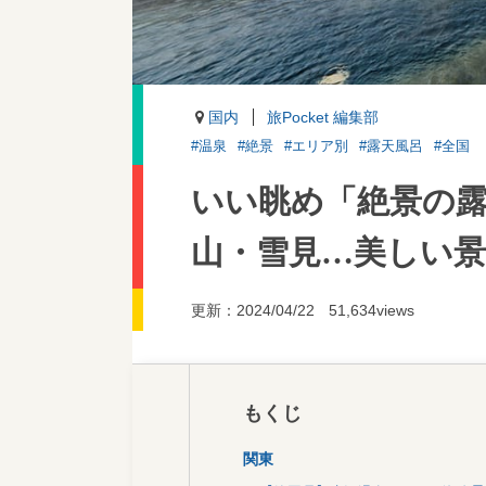
国内
旅Pocket 編集部
#温泉
#絶景
#エリア別
#露天風呂
#全国
いい眺め「絶景の露
山・雪見…美しい
更新：2024/04/22
51,634views
もくじ
関東