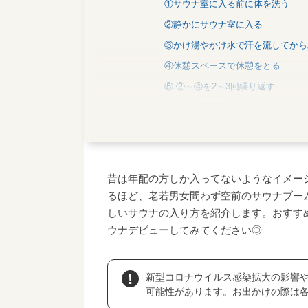
①サウナ室に入る前に体を洗う
②静かにサウナ室に入る
③かけ湯やかけ水で汗を流してから
④休憩スペースで休憩をとる
⑤ ②～④を2～3回繰り返す
サウナの効果「ととのう」ってなに
ととのうとは
体にとっての効果と入り方
サウナに入る上でのマナーと注意点
昔は年配の方しか入ってないようなイメー
ととのいデビュー！おすすめのサウ
るほど、老若男女問わず空前のサウナブー
しいサウナの入り方を紹介します。おすす
新宿天然温泉 テルマー湯｜東京都
ウナデビューしてみてください◎
JFA夢フィールド 幕張温泉 湯楽の
朝日湯源泉 ゆいる｜神奈川県
美楽温泉 SPA-HERBS｜埼玉県
新型コロナウイルス感染拡大の影響
可能性があります。お出かけの際は
ザ・グランドスパ南大門｜栃木県