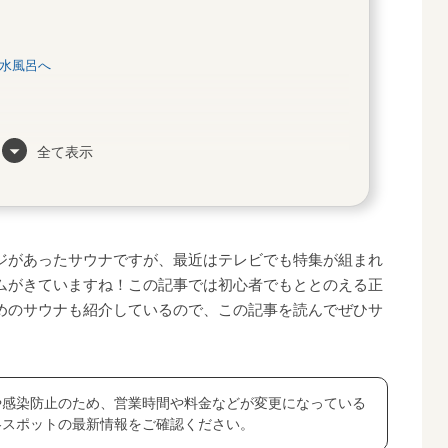
水風呂へ
全て表示
？
ジがあったサウナですが、最近はテレビでも特集が組まれ
ナ5選
ムがきていますね！この記事では初心者でもととのえる正
めのサウナも紹介しているので、この記事を読んでぜひサ
里｜千葉県
や感染防止のため、営業時間や料金などが変更になっている
各スポットの最新情報をご確認ください。