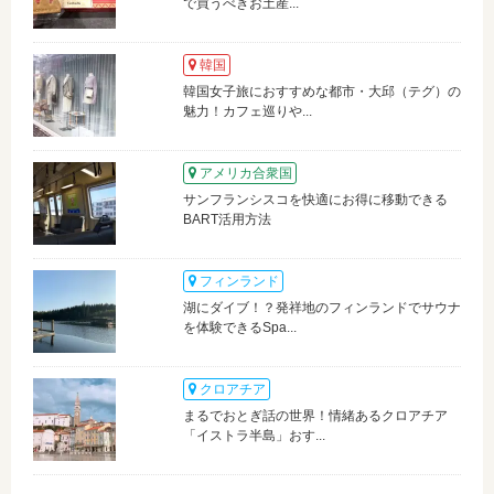
で買うべきお土産...
韓国
韓国女子旅におすすめな都市・大邱（テグ）の
魅力！カフェ巡りや...
アメリカ合衆国
サンフランシスコを快適にお得に移動できる
BART活用方法
フィンランド
湖にダイブ！？発祥地のフィンランドでサウナ
を体験できるSpa...
クロアチア
まるでおとぎ話の世界！情緒あるクロアチア
「イストラ半島」おす...