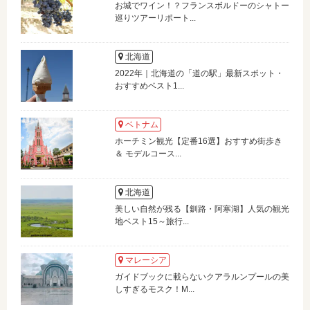
お城でワイン！？フランスボルドーのシャトー
巡りツアーリポート...
北海道
2022年｜北海道の「道の駅」最新スポット・
おすすめベスト1...
ベトナム
ホーチミン観光【定番16選】おすすめ街歩き
＆ モデルコース...
北海道
美しい自然が残る【釧路・阿寒湖】人気の観光
地ベスト15～旅行...
マレーシア
ガイドブックに載らないクアラルンプールの美
しすぎるモスク！M...