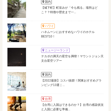
国内
【城下町】町並みが「今も残る」場所はど
こ？？特徴や歴史まで一...
ハワイ
ハネムーンにおすすめなハワイのホテル
BEST10！
ニュージーランド
テカポの満天の星空を満喫！マウントジョン天
文台星空ツアー
国内
【2022最新】コスパ抜群！関東おすすめグラ
ンピング13選｜...
台湾
【台湾に入国はできるのか？】台湾の感染状況
と入国に必要な準備...