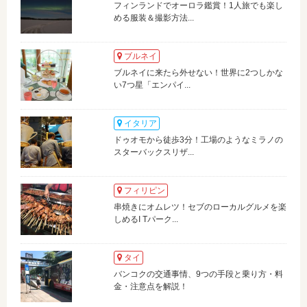
フィンランドでオーロラ鑑賞！1人旅でも楽し
める服装＆撮影方法...
ブルネイ
ブルネイに来たら外せない！世界に2つしかな
い7つ星「エンパイ...
イタリア
ドゥオモから徒歩3分！工場のようなミラノの
スターバックスリザ...
フィリピン
串焼きにオムレツ！セブのローカルグルメを楽
しめるI Tパーク...
タイ
バンコクの交通事情、9つの手段と乗り方・料
金・注意点を解説！