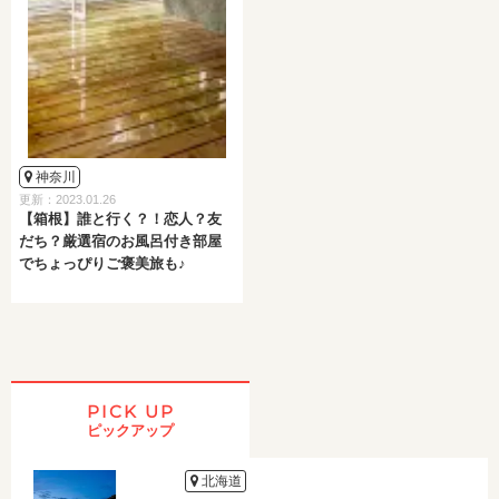
神奈川
更新：2023.01.26
【箱根】誰と行く？！恋人？友
だち？厳選宿のお風呂付き部屋
でちょっぴりご褒美旅も♪
PICK UP
ピックアップ
北海道