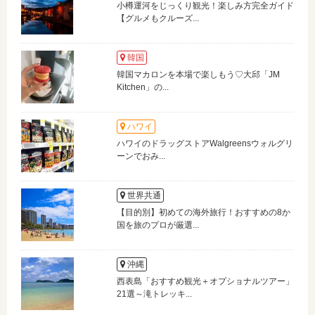
小樽運河をじっくり観光！楽しみ方完全ガイド
【グルメもクルーズ...
韓国
韓国マカロンを本場で楽しもう♡大邱「JM
Kitchen」の...
ハワイ
ハワイのドラッグストアWalgreensウォルグリ
ーンでおみ...
世界共通
【目的別】初めての海外旅行！おすすめの8か
国を旅のプロが厳選...
沖縄
西表島「おすすめ観光＋オプショナルツアー」
21選～滝トレッキ...