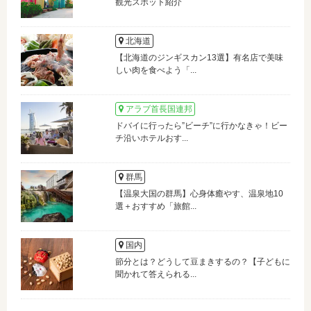
観光スポット紹介
北海道
【北海道のジンギスカン13選】有名店で美味
しい肉を食べよう「...
アラブ首長国連邦
ドバイに行ったら”ビーチ”に行かなきゃ！ビー
チ沿いホテルおす...
群馬
【温泉大国の群馬】心身体癒やす、温泉地10
選＋おすすめ「旅館...
国内
節分とは？どうして豆まきするの？【子どもに
聞かれて答えられる...