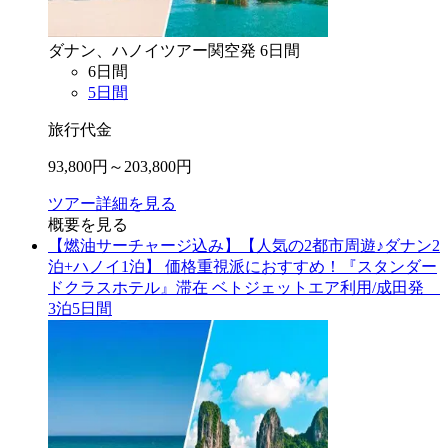
ダナン、ハノイ
ツアー
関空
発
6
日間
6
日間
5
日間
旅行代金
93,800
円～
203,800
円
ツアー詳細を見る
概要を見る
【燃油サーチャージ込み】【人気の2都市周遊♪ダナン2
泊+ハノイ1泊】 価格重視派におすすめ！『スタンダー
ドクラスホテル』滞在 ベトジェットエア利用/成田発
3泊5日間