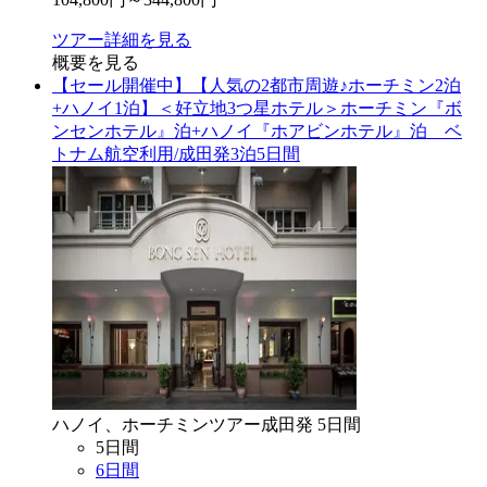
ツアー詳細を見る
概要を見る
【セール開催中】【人気の2都市周遊♪ホーチミン2泊
+ハノイ1泊】＜好立地3つ星ホテル＞ホーチミン『ボ
ンセンホテル』泊+ハノイ『ホアビンホテル』泊 ベ
トナム航空利用/成田発3泊5日間
ハノイ、ホーチミン
ツアー
成田
発
5
日間
5
日間
6
日間