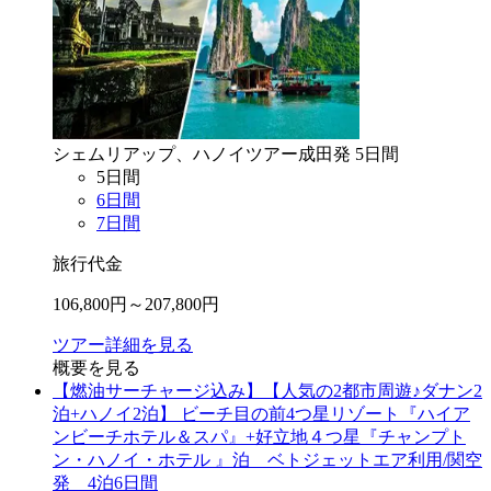
シェムリアップ、ハノイ
ツアー
成田
発
5
日間
5
日間
6
日間
7
日間
旅行代金
106,800
円～
207,800
円
ツアー詳細を見る
概要を見る
【燃油サーチャージ込み】【人気の2都市周遊♪ダナン2
泊+ハノイ2泊】 ビーチ目の前4つ星リゾート『ハイア
ンビーチホテル＆スパ』+好立地４つ星『チャンプト
ン・ハノイ・ホテル 』泊 ベトジェットエア利用/関空
発 4泊6日間