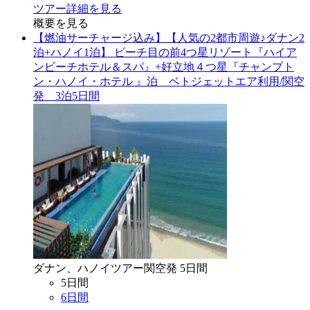
ツアー詳細を見る
概要を見る
【燃油サーチャージ込み】【人気の2都市周遊♪ダナン2
泊+ハノイ1泊】 ビーチ目の前4つ星リゾート『ハイア
ンビーチホテル＆スパ』+好立地４つ星『チャンプト
ン・ハノイ・ホテル 』泊 ベトジェットエア利用/関空
発 3泊5日間
ダナン、ハノイ
ツアー
関空
発
5
日間
5
日間
6
日間