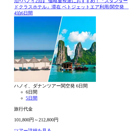
泊+ハノイ2泊】 価格重視派におすすめ！『スタンダー
ドクラスホテル』滞在 ベトジェットエア利用/関空発
4泊6日間
ハノイ、ダナン
ツアー
関空
発
6
日間
6
日間
5
日間
旅行代金
101,800
円～
212,800
円
ツアー詳細を見る