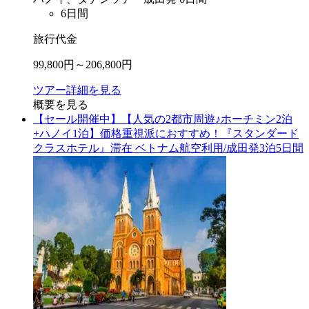
6
日間
旅行代金
99,800
円～
206,800
円
ツアー詳細を見る
概要を見る
【セール開催中】【人気の2都市周遊♪ホーチミン2泊
+ハノイ1泊】価格重視派におすすめ！『スタンダード
クラスホテル』滞在 ベトナム航空利用/成田発3泊5日間