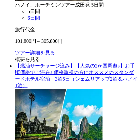
ハノイ、ホーチミン
ツアー
成田
発
5
日間
5
日間
6
日間
旅行代金
101,800
円～
305,800
円
ツアー詳細を見る
概要を見る
【燃油サーチャージ込み】【人気の2か国周遊♪】お手
頃価格でご滞在♪ 価格重視の方にオススメのスタンダ
ードホテル宿泊 3泊5日（シェムリアップ2泊＆ハノイ
1泊）