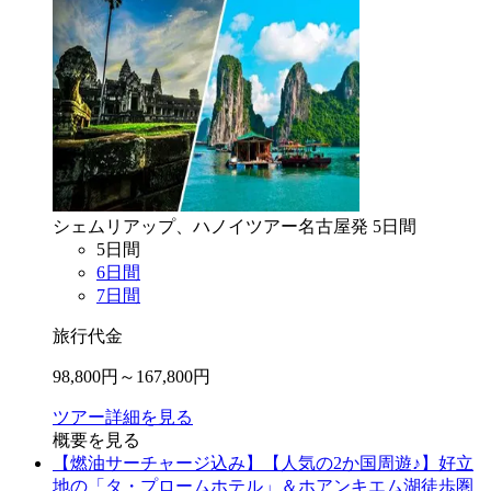
シェムリアップ、ハノイ
ツアー
名古屋
発
5
日間
5
日間
6
日間
7
日間
旅行代金
98,800
円～
167,800
円
ツアー詳細を見る
概要を見る
【燃油サーチャージ込み】【人気の2か国周遊♪】好立
地の「タ・プロームホテル」＆ホアンキエム湖徒歩圏