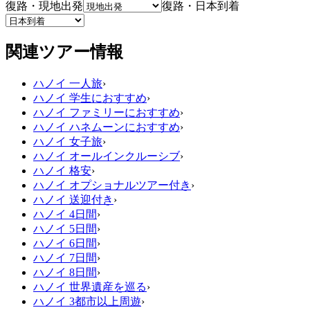
復路・現地出発
復路・日本到着
関連ツアー情報
ハノイ 一人旅
›
ハノイ 学生におすすめ
›
ハノイ ファミリーにおすすめ
›
ハノイ ハネムーンにおすすめ
›
ハノイ 女子旅
›
ハノイ オールインクルーシブ
›
ハノイ 格安
›
ハノイ オプショナルツアー付き
›
ハノイ 送迎付き
›
ハノイ 4日間
›
ハノイ 5日間
›
ハノイ 6日間
›
ハノイ 7日間
›
ハノイ 8日間
›
ハノイ 世界遺産を巡る
›
ハノイ 3都市以上周遊
›