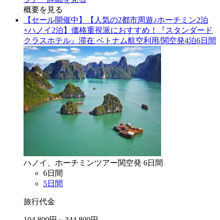
概要を見る
【セール開催中】【人気の2都市周遊♪ホーチミン2泊
+ハノイ2泊】価格重視派におすすめ！『スタンダード
クラスホテル』滞在 ベトナム航空利用/関空発4泊6日間
ハノイ、ホーチミン
ツアー
関空
発
6
日間
6
日間
5
日間
旅行代金
104,800
円～
344,800
円