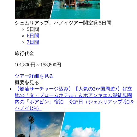
シェムリアップ、ハノイ
ツアー
関空
発
5
日間
5
日間
6
日間
7
日間
旅行代金
101,800
円～
158,800
円
ツアー詳細を見る
概要を見る
【燃油サーチャージ込み】【人気の2か国周遊♪】好立
地の「タ・プロームホテル」＆ホアンキエム湖徒歩圏
内の「ホアビン」宿泊 3泊5日（シェムリアップ2泊＆
ハノイ1泊）