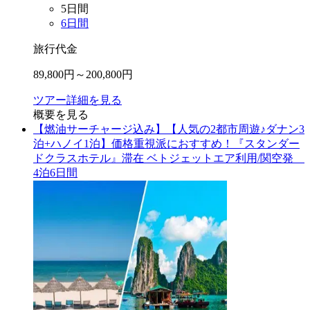
5
日間
6
日間
旅行代金
89,800
円～
200,800
円
ツアー詳細を見る
概要を見る
【燃油サーチャージ込み】【人気の2都市周遊♪ダナン3
泊+ハノイ1泊】価格重視派におすすめ！『スタンダー
ドクラスホテル』滞在 ベトジェットエア利用/関空発
4泊6日間