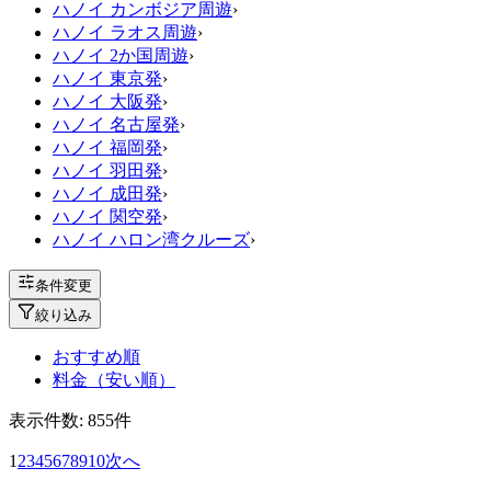
ハノイ カンボジア周遊
›
ハノイ ラオス周遊
›
ハノイ 2か国周遊
›
ハノイ 東京発
›
ハノイ 大阪発
›
ハノイ 名古屋発
›
ハノイ 福岡発
›
ハノイ 羽田発
›
ハノイ 成田発
›
ハノイ 関空発
›
ハノイ ハロン湾クルーズ
›
条件変更
絞り込み
おすすめ順
料金（安い順）
表示件数:
855
件
1
2
3
4
5
6
7
8
9
10
次へ