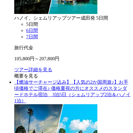
ハノイ、シェムリアップ
ツアー
成田
発
5
日間
5
日間
6
日間
7
日間
旅行代金
105,800
円～
207,800
円
ツアー詳細を見る
概要を見る
【燃油サーチャージ込み】【人気の2か国周遊♪】お手
頃価格でご滞在♪ 価格重視の方にオススメのスタンダ
ードホテル宿泊 3泊5日（シェムリアップ2泊＆ハノイ
1泊）