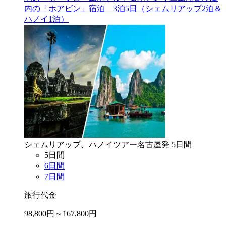
内の「ホアビン」宿泊 3泊5日（シェムリアップ2泊＆
ハノイ1泊）
シェムリアップ、ハノイ
ツアー
名古屋
発
5
日間
5
日間
6
日間
7
日間
旅行代金
98,800
円～
167,800
円