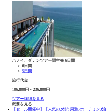
ハノイ、ダナン
ツアー
関空
発
6
日間
6
日間
5
日間
旅行代金
106,800
円～
236,800
円
ツアー詳細を見る
概要を見る
【セール開催中】【人気の2都市周遊♪ホーチミン3泊