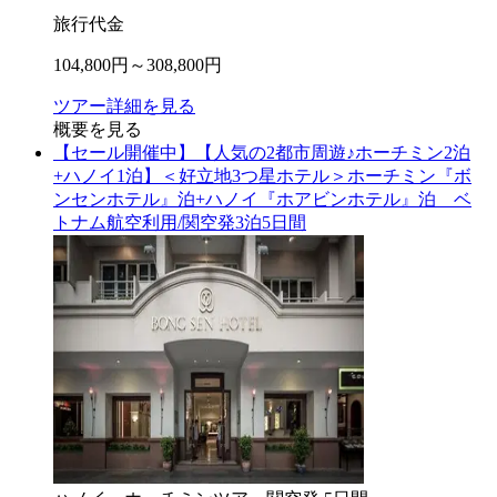
旅行代金
104,800
円～
308,800
円
ツアー詳細を見る
概要を見る
【セール開催中】【人気の2都市周遊♪ホーチミン2泊
+ハノイ1泊】＜好立地3つ星ホテル＞ホーチミン『ボ
ンセンホテル』泊+ハノイ『ホアビンホテル』泊 ベ
トナム航空利用/関空発3泊5日間