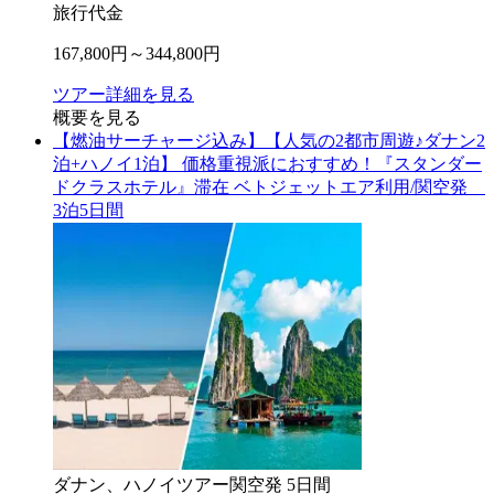
旅行代金
167,800
円～
344,800
円
ツアー詳細を見る
概要を見る
【燃油サーチャージ込み】【人気の2都市周遊♪ダナン2
泊+ハノイ1泊】 価格重視派におすすめ！『スタンダー
ドクラスホテル』滞在 ベトジェットエア利用/関空発
3泊5日間
ダナン、ハノイ
ツアー
関空
発
5
日間