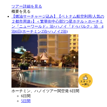
ツアー詳細を見る
概要を見る
【燃油サーチャージ込み】【ベトナム航空利用/人気の
２都市周遊♪】＜繁華街中心部5つ星ホテル＞ホーチミ
ン『ニューワールド』泊+ハノイ『ドゥパルク』泊 4
泊6日(ホーチミン2泊+ハノイ2泊)
ホーチミン、ハノイ
ツアー
関空
発
6
日間
6
日間
5
日間