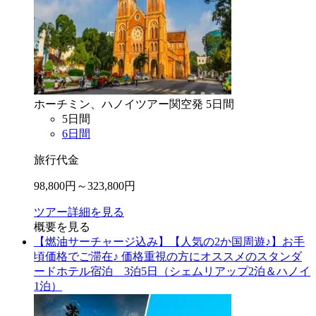
ホーチミン、ハノイ
ツアー
関空
発
5
日間
5
日間
6
日間
旅行代金
98,800
円～
323,800
円
ツアー詳細を見る
概要を見る
【燃油サーチャージ込み】【人気の2か国周遊♪】お手
頃価格でご滞在♪ 価格重視の方にオススメのスタンダ
ードホテル宿泊 3泊5日（シェムリアップ2泊＆ハノイ
1泊）