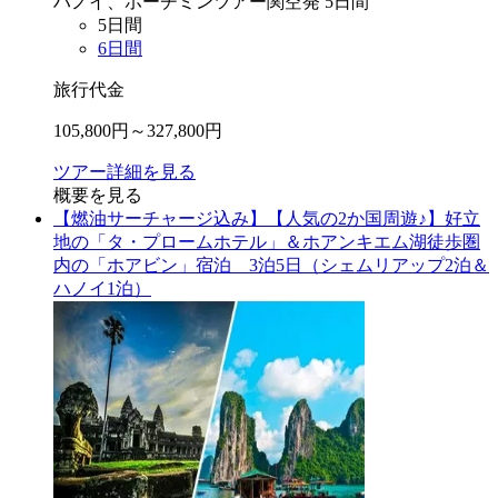
ハノイ、ホーチミン
ツアー
関空
発
5
日間
5
日間
6
日間
旅行代金
105,800
円～
327,800
円
ツアー詳細を見る
概要を見る
【燃油サーチャージ込み】【人気の2か国周遊♪】好立
地の「タ・プロームホテル」＆ホアンキエム湖徒歩圏
内の「ホアビン」宿泊 3泊5日（シェムリアップ2泊＆
ハノイ1泊）