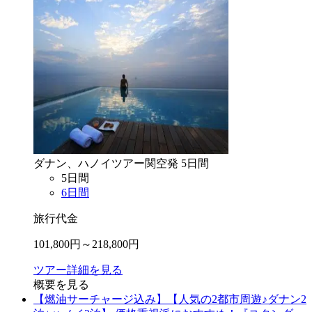
ダナン、ハノイ
ツアー
関空
発
5
日間
5
日間
6
日間
旅行代金
101,800
円～
218,800
円
ツアー詳細を見る
概要を見る
【燃油サーチャージ込み】【人気の2都市周遊♪ダナン2