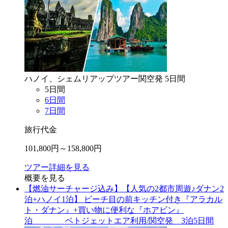
ハノイ、シェムリアップ
ツアー
関空
発
5
日間
5
日間
6
日間
7
日間
旅行代金
101,800
円～
158,800
円
ツアー詳細を見る
概要を見る
【燃油サーチャージ込み】【人気の2都市周遊♪ダナン2
泊+ハノイ1泊】 ビーチ目の前キッチン付き『アラカル
ト・ダナン』+買い物に便利な『ホアビン』
泊 ベトジェットエア利用/関空発 3泊5日間