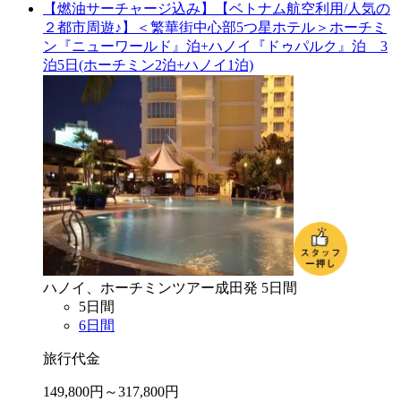
【燃油サーチャージ込み】【ベトナム航空利用/人気の
２都市周遊♪】＜繁華街中心部5つ星ホテル＞ホーチミ
ン『ニューワールド』泊+ハノイ『ドゥパルク』泊 3
泊5日(ホーチミン2泊+ハノイ1泊)
ハノイ、ホーチミン
ツアー
成田
発
5
日間
5
日間
6
日間
旅行代金
149,800
円～
317,800
円