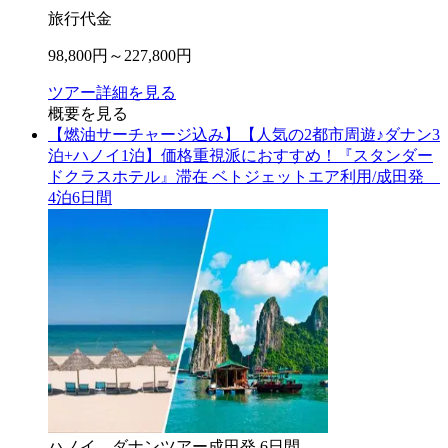
旅行代金
98,800
円～
227,800
円
ツアー詳細を見る
概要を見る
【燃油サーチャージ込み】【人気の2都市周遊♪ダナン3
泊+ハノイ1泊】価格重視派におすすめ！『スタンダー
ドクラスホテル』滞在 ベトジェットエア利用/成田発
4泊6日間
ハノイ、ダナン
ツアー
成田
発
6
日間