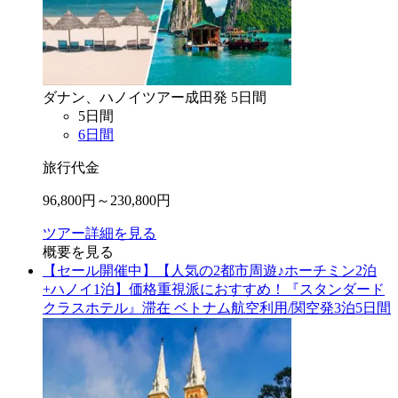
ダナン、ハノイ
ツアー
成田
発
5
日間
5
日間
6
日間
旅行代金
96,800
円～
230,800
円
ツアー詳細を見る
概要を見る
【セール開催中】【人気の2都市周遊♪ホーチミン2泊
+ハノイ1泊】価格重視派におすすめ！『スタンダード
クラスホテル』滞在 ベトナム航空利用/関空発3泊5日間