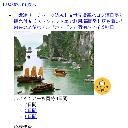
1
2
3
4
5
6
7
8
9
10
次へ
【燃油サーチャージ込み】★世界遺産ハロン湾日帰り
観光付★【ベトジェットエア利用/福岡発】落ち着いた
内装の老舗ホテル『ホアビン』宿泊ハノイ2泊4日
ハノイ
ツアー
福岡
発
4
日間
4
日間
5
日間
6
日間
旅行代金