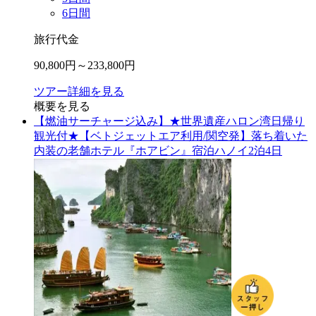
6
日間
旅行代金
90,800
円～
233,800
円
ツアー詳細を見る
概要を見る
【燃油サーチャージ込み】★世界遺産ハロン湾日帰り
観光付★【ベトジェットエア利用/関空発】落ち着いた
内装の老舗ホテル『ホアビン』宿泊ハノイ2泊4日