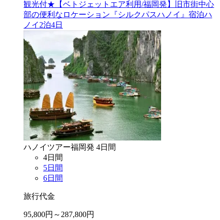
観光付★【ベトジェットエア利用/福岡発】旧市街中心
部の便利なロケーション『シルクパスハノイ』宿泊ハ
ノイ2泊4日
ハノイ
ツアー
福岡
発
4
日間
4
日間
5
日間
6
日間
旅行代金
95,800
円～
287,800
円