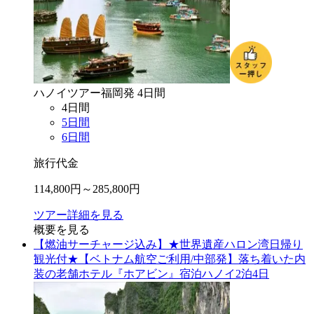
ハノイ
ツアー
福岡
発
4
日間
4
日間
5
日間
6
日間
旅行代金
114,800
円～
285,800
円
ツアー詳細を見る
概要を見る
【燃油サーチャージ込み】★世界遺産ハロン湾日帰り
観光付★【ベトナム航空ご利用/中部発】落ち着いた内
装の老舗ホテル『ホアビン』宿泊ハノイ2泊4日