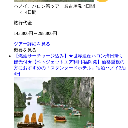
ハノイ、ハロン湾
ツアー
名古屋
発
4
日間
4
日間
旅行代金
143,800
円～
298,800
円
ツアー詳細を見る
概要を見る
【燃油サーチャージ込み】★世界遺産ハロン湾日帰り
観光付★【ベトジェットエア利用/福岡発】価格重視の
方におすすめの『スタンダードホテル』宿泊ハノイ2泊
4日