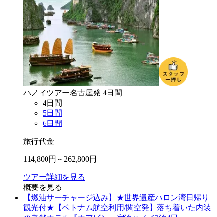
ハノイ
ツアー
名古屋
発
4
日間
4
日間
5
日間
6
日間
旅行代金
114,800
円～
262,800
円
ツアー詳細を見る
概要を見る
【燃油サーチャージ込み】★世界遺産ハロン湾日帰り
観光付★【ベトナム航空利用/関空発】落ち着いた内装