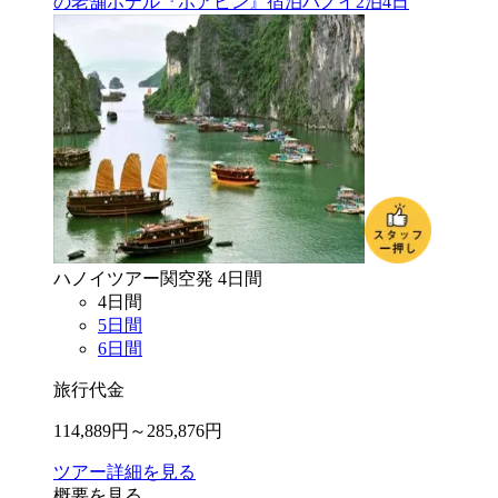
の老舗ホテル『ホアビン』宿泊ハノイ2泊4日
ハノイ
ツアー
関空
発
4
日間
4
日間
5
日間
6
日間
旅行代金
114,889
円～
285,876
円
ツアー詳細を見る
概要を見る