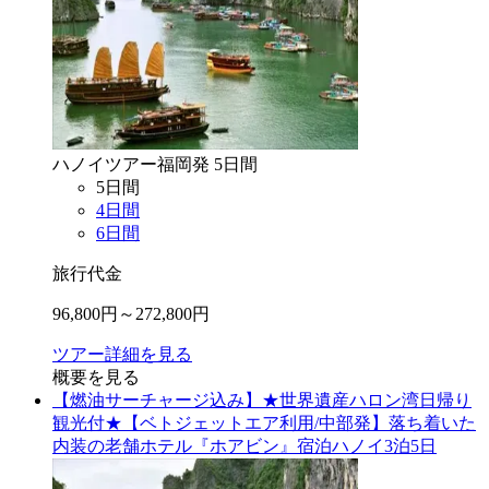
ハノイ
ツアー
福岡
発
5
日間
5
日間
4
日間
6
日間
旅行代金
96,800
円～
272,800
円
ツアー詳細を見る
概要を見る
【燃油サーチャージ込み】★世界遺産ハロン湾日帰り
観光付★【ベトジェットエア利用/中部発】落ち着いた
内装の老舗ホテル『ホアビン』宿泊ハノイ3泊5日