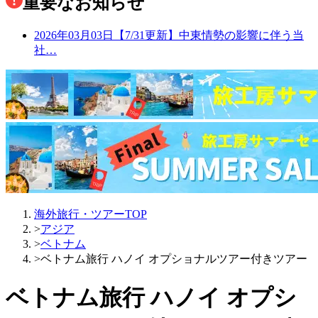
重要なお知らせ
2026年03月03日
【7/31更新】中東情勢の影響に伴う当
社…
海外旅行・ツアーTOP
>
アジア
>
ベトナム
>
ベトナム旅行 ハノイ オプショナルツアー付きツアー
ベトナム旅行 ハノイ オプシ