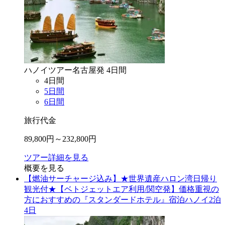
ハノイ
ツアー
名古屋
発
4
日間
4
日間
5
日間
6
日間
旅行代金
89,800
円～
232,800
円
ツアー詳細を見る
概要を見る
【燃油サーチャージ込み】★世界遺産ハロン湾日帰り
観光付★【ベトジェットエア利用/関空発】価格重視の
方におすすめの『スタンダードホテル』宿泊ハノイ2泊
4日