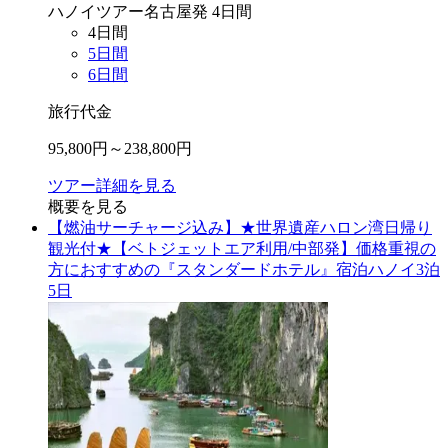
ハノイ
ツアー
名古屋
発
4
日間
4
日間
5
日間
6
日間
旅行代金
95,800
円～
238,800
円
ツアー詳細を見る
概要を見る
【燃油サーチャージ込み】★世界遺産ハロン湾日帰り
観光付★【ベトジェットエア利用/中部発】価格重視の
方におすすめの『スタンダードホテル』宿泊ハノイ3泊
5日