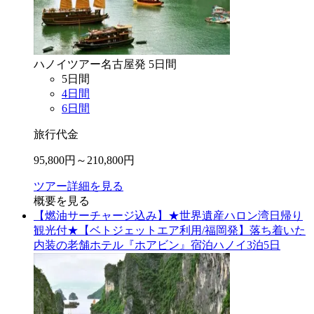
ハノイ
ツアー
名古屋
発
5
日間
5
日間
4
日間
6
日間
旅行代金
95,800
円～
210,800
円
ツアー詳細を見る
概要を見る
【燃油サーチャージ込み】★世界遺産ハロン湾日帰り
観光付★【ベトジェットエア利用/福岡発】落ち着いた
内装の老舗ホテル『ホアビン』宿泊ハノイ3泊5日