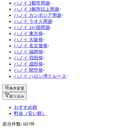
ハノイ 2都市周遊
›
ハノイ 3都市以上周遊
›
ハノイ カンボジア周遊
›
ハノイ ラオス周遊
›
ハノイ 2か国周遊
›
ハノイ 東京発
›
ハノイ 大阪発
›
ハノイ 名古屋発
›
ハノイ 福岡発
›
ハノイ 羽田発
›
ハノイ 成田発
›
ハノイ 関空発
›
ハノイ ハロン湾クルーズ
›
条件変更
絞り込み
おすすめ順
料金（安い順）
表示件数:
607
件