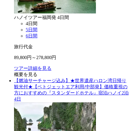
ハノイ
ツアー
福岡
発
4
日間
4
日間
5
日間
6
日間
旅行代金
89,800
円～
278,800
円
ツアー詳細を見る
概要を見る
【燃油サーチャージ込み】★世界遺産ハロン湾日帰り
観光付★【ベトジェットエア利用/中部発】価格重視の
方におすすめの『スタンダードホテル』宿泊ハノイ2泊
4日