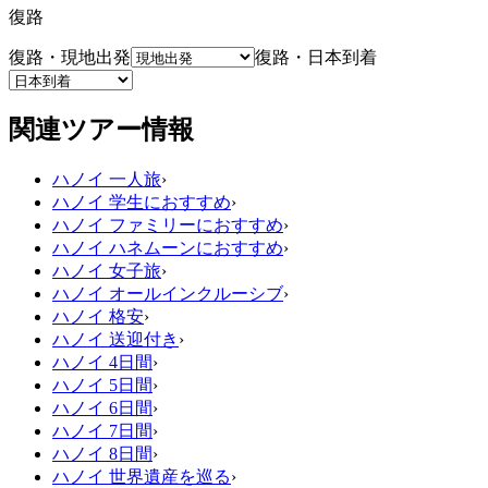
復路
復路・現地出発
復路・日本到着
関連ツアー情報
ハノイ 一人旅
›
ハノイ 学生におすすめ
›
ハノイ ファミリーにおすすめ
›
ハノイ ハネムーンにおすすめ
›
ハノイ 女子旅
›
ハノイ オールインクルーシブ
›
ハノイ 格安
›
ハノイ 送迎付き
›
ハノイ 4日間
›
ハノイ 5日間
›
ハノイ 6日間
›
ハノイ 7日間
›
ハノイ 8日間
›
ハノイ 世界遺産を巡る
›