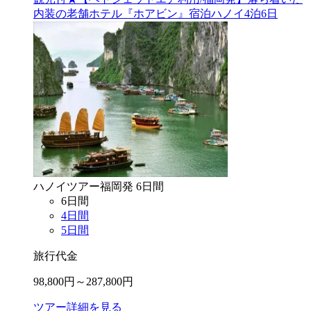
内装の老舗ホテル『ホアビン』宿泊ハノイ4泊6日
ハノイ
ツアー
福岡
発
6
日間
6
日間
4
日間
5
日間
旅行代金
98,800
円～
287,800
円
ツアー詳細を見る