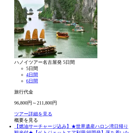
ハノイ
ツアー
名古屋
発
5
日間
5
日間
4
日間
6
日間
旅行代金
96,800
円～
211,800
円
ツアー詳細を見る
概要を見る
【燃油サーチャージ込み】★世界遺産ハロン湾日帰り
観光付★【ベトジェットエア利用/福岡発】落ち着いた