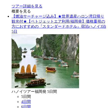
ツアー詳細を見る
概要を見る
【燃油サーチャージ込み】★世界遺産ハロン湾日帰り
観光付★【ベトジェットエア利用/福岡発】価格重視の
方におすすめの『スタンダードホテル』宿泊ハノイ3泊
5日
ハノイ
ツアー
福岡
発
5
日間
5
日間
4
日間
6
日間