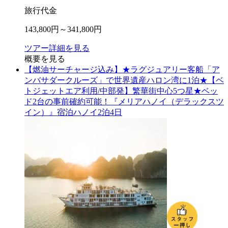
旅行代金
143,800
円～
341,800
円
ツアー詳細を見る
概要を見る
【燃油サーチャージ込み】★ラグジュアリー客船「ア
ンバサダークルーズ」で世界遺産ハロン湾に1泊★【ベ
トジェットエア利用/中部発】繁華街中心5つ星★ベッ
ド2台の事前確約可能！『メリアハノイ（デラックスツ
イン）』宿泊ハノイ2泊4日