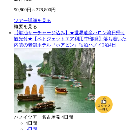
90,800
円～
278,800
円
ツアー詳細を見る
概要を見る
【燃油サーチャージ込み】★世界遺産ハロン湾日帰り
観光付★【ベトジェットエア利用/中部発】落ち着いた
内装の老舗ホテル『ホアビン』宿泊ハノイ2泊4日
ハノイ
ツアー
名古屋
発
4
日間
4
日間
5
日間