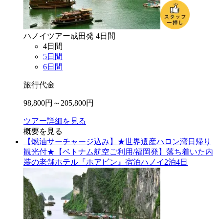
ハノイ
ツアー
成田
発
4
日間
4
日間
5
日間
6
日間
旅行代金
98,800
円～
205,800
円
ツアー詳細を見る
概要を見る
【燃油サーチャージ込み】★世界遺産ハロン湾日帰り
観光付★【ベトナム航空ご利用/福岡発】落ち着いた内
装の老舗ホテル『ホアビン』宿泊ハノイ2泊4日