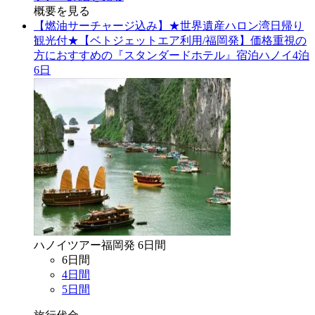
概要を見る
【燃油サーチャージ込み】★世界遺産ハロン湾日帰り
観光付★【ベトジェットエア利用/福岡発】価格重視の
方におすすめの『スタンダードホテル』宿泊ハノイ4泊
6日
ハノイ
ツアー
福岡
発
6
日間
6
日間
4
日間
5
日間