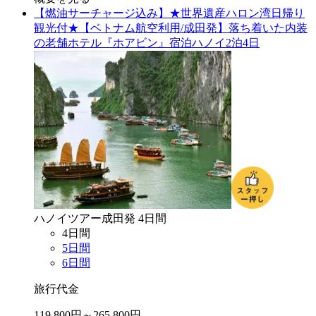
【燃油サーチャージ込み】★世界遺産ハロン湾日帰り
観光付★【ベトナム航空利用/成田発】落ち着いた内装
の老舗ホテル『ホアビン』宿泊ハノイ2泊4日
ハノイ
ツアー
成田
発
4
日間
4
日間
5
日間
6
日間
旅行代金
119,800
円～
265,800
円