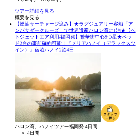
ツアー詳細を見る
概要を見る
【燃油サーチャージ込み】★ラグジュアリー客船「ア
ンバサダークルーズ」で世界遺産ハロン湾に1泊★【ベ
トジェットエア利用/福岡発】繁華街中心5つ星★ベッ
ド2台の事前確約可能！『メリアハノイ（デラックスツ
イン）』宿泊ハノイ2泊4日
ハロン湾、ハノイ
ツアー
福岡
発
4
日間
4
日間