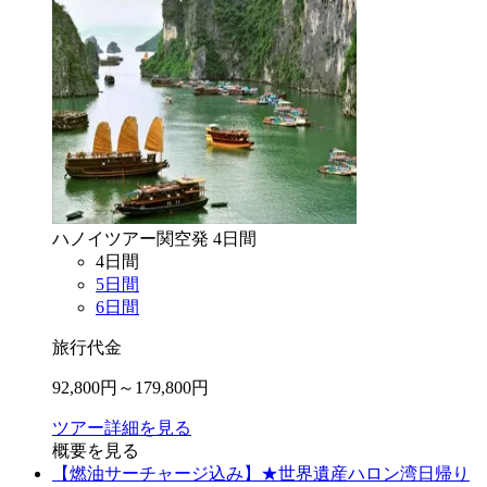
ハノイ
ツアー
関空
発
4
日間
4
日間
5
日間
6
日間
旅行代金
92,800
円～
179,800
円
ツアー詳細を見る
概要を見る
【燃油サーチャージ込み】★世界遺産ハロン湾日帰り