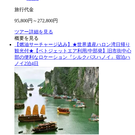
旅行代金
95,800
円～
272,800
円
ツアー詳細を見る
概要を見る
【燃油サーチャージ込み】★世界遺産ハロン湾日帰り
観光付★【ベトジェットエア利用/中部発】旧市街中心
部の便利なロケーション『シルクパスハノイ』宿泊ハ
ノイ2泊4日