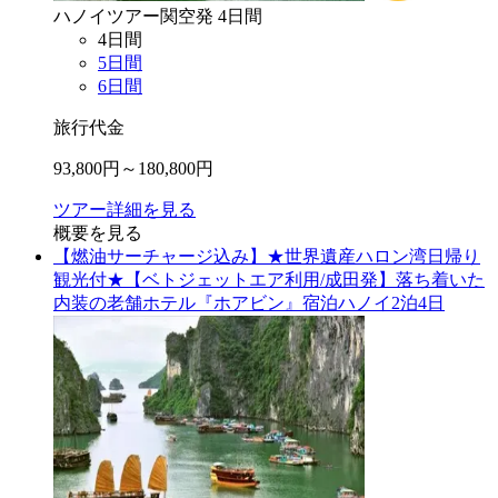
ハノイ
ツアー
関空
発
4
日間
4
日間
5
日間
6
日間
旅行代金
93,800
円～
180,800
円
ツアー詳細を見る
概要を見る
【燃油サーチャージ込み】★世界遺産ハロン湾日帰り
観光付★【ベトジェットエア利用/成田発】落ち着いた
内装の老舗ホテル『ホアビン』宿泊ハノイ2泊4日