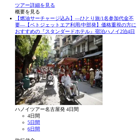
ツアー詳細を見る
概要を見る
【燃油サーチャージ込み】―ひとり旅/1名参加代金不
要―【ベトジェットエア利用/中部発】価格重視の方に
おすすめの『スタンダードホテル』宿泊ハノイ2泊4日
ハノイ
ツアー
名古屋
発
4
日間
4
日間
5
日間
6
日間