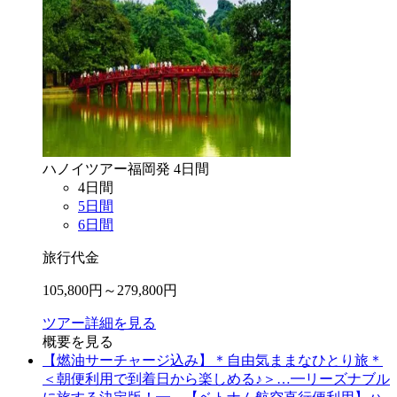
ハノイ
ツアー
福岡
発
4
日間
4
日間
5
日間
6
日間
旅行代金
105,800
円～
279,800
円
ツアー詳細を見る
概要を見る
【燃油サーチャージ込み】＊自由気ままなひとり旅＊
＜朝便利用で到着日から楽しめる♪＞…━リーズナブル