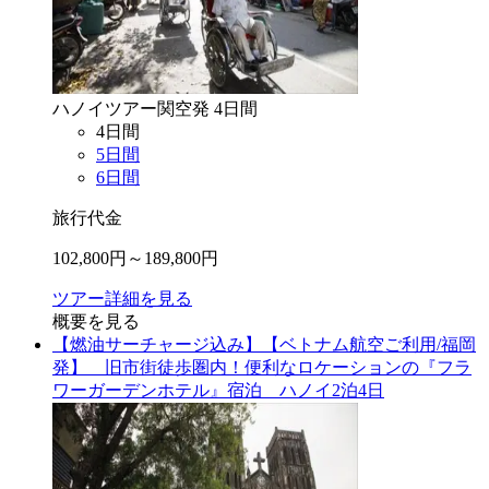
ハノイ
ツアー
関空
発
4
日間
4
日間
5
日間
6
日間
旅行代金
102,800
円～
189,800
円
ツアー詳細を見る
概要を見る
【燃油サーチャージ込み】【ベトナム航空ご利用/福岡
発】 旧市街徒歩圏内！便利なロケーションの『フラ
ワーガーデンホテル』宿泊 ハノイ2泊4日