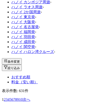
ハノイ カンボジア周遊
›
ハノイ ラオス周遊
›
ハノイ 2か国周遊
›
ハノイ 東京発
›
ハノイ 大阪発
›
ハノイ 名古屋発
›
ハノイ 福岡発
›
ハノイ 羽田発
›
ハノイ 成田発
›
ハノイ 関空発
›
ハノイ ハロン湾クルーズ
›
条件変更
絞り込み
おすすめ順
料金（安い順）
表示件数:
631
件
1
2
3
4
5
6
7
8
9
10
次へ