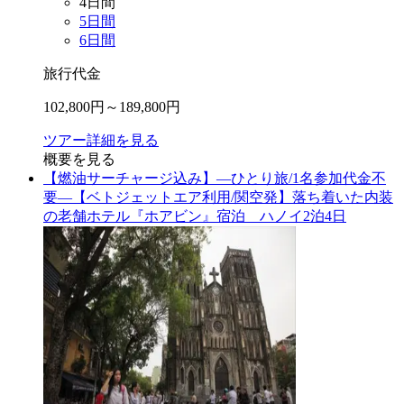
4
日間
5
日間
6
日間
旅行代金
102,800
円～
189,800
円
ツアー詳細を見る
概要を見る
【燃油サーチャージ込み】―ひとり旅/1名参加代金不
要―【ベトジェットエア利用/関空発】落ち着いた内装
の老舗ホテル『ホアビン』宿泊 ハノイ2泊4日