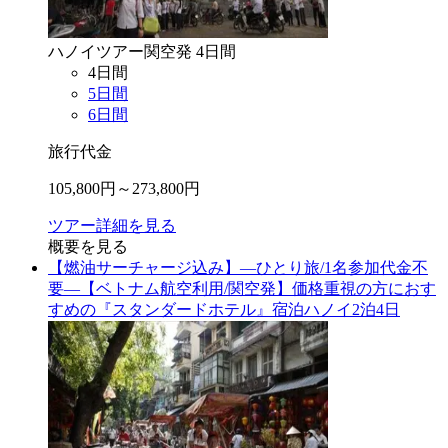
ハノイ
ツアー
関空
発
4
日間
4
日間
5
日間
6
日間
旅行代金
105,800
円～
273,800
円
ツアー詳細を見る
概要を見る
【燃油サーチャージ込み】―ひとり旅/1名参加代金不
要―【ベトナム航空利用/関空発】価格重視の方におす
すめの『スタンダードホテル』宿泊ハノイ2泊4日