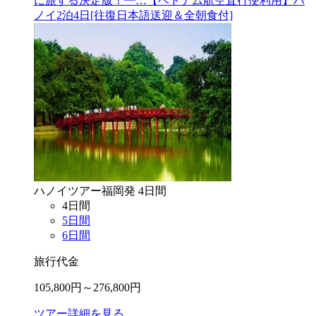
に旅する決定版！━…【ベトナム航空直行便利用】ハ
ノイ2泊4日[往復日本語送迎＆全朝食付]
ハノイ
ツアー
福岡
発
4
日間
4
日間
5
日間
6
日間
旅行代金
105,800
円～
276,800
円
ツアー詳細を見る