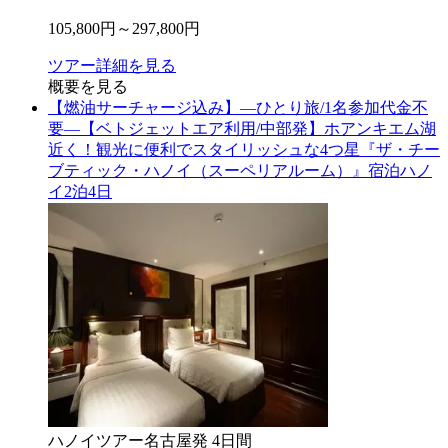
105,800
円～
297,800
円
ツアー詳細を見る
概要を見る
【燃油サーチャージ込み】―ひとり旅/1名参加代金不
要―【ベトジェットエア利用/中部発】ホアンキエム湖
近く！観光に便利でスタイリッシュな4つ星『ザ・チー
ブティック・ハノイ（スーペリアルーム）』宿泊ハノ
イ2泊4日
ハノイ
ツアー
名古屋
発
4
日間