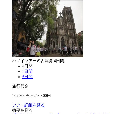
ハノイ
ツアー
名古屋
発
4
日間
4
日間
5
日間
6
日間
旅行代金
102,800
円～
253,800
円
ツアー詳細を見る
概要を見る