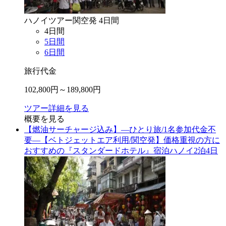
ハノイ
ツアー
関空
発
4
日間
4
日間
5
日間
6
日間
旅行代金
102,800
円～
189,800
円
ツアー詳細を見る
概要を見る
【燃油サーチャージ込み】―ひとり旅/1名参加代金不
要―【ベトジェットエア利用/関空発】価格重視の方に
おすすめの『スタンダードホテル』宿泊ハノイ2泊4日