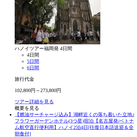
ハノイ
ツアー
福岡
発
4
日間
4
日間
5
日間
6
日間
旅行代金
102,800
円～
273,800
円
ツアー詳細を見る
概要を見る
【燃油サーチャージ込み】湖畔近くの落ち着いた立地♪
フラワーガーデンホテル(3つ星)宿泊【名古屋発/ベトナ
ム航空直行便利用】ハノイ2泊4日[往復日本語送迎＆全
朝食付]