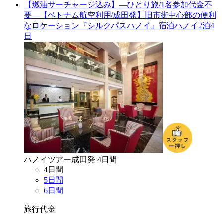
【燃油サーチャージ込み】―ひとり旅/1名参加代金不
要―【ベトナム航空利用/成田発】旧市街中心部の便利
なロケーション『シルクパスハノイ』宿泊ハノイ2泊4
日
ハノイ
ツアー
成田
発
4
日間
4
日間
5
日間
6
日間
旅行代金