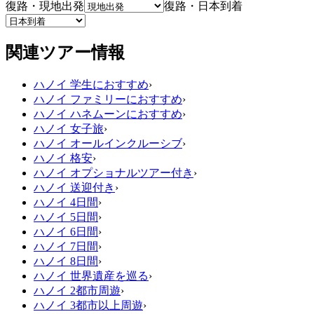
復路・現地出発
復路・日本到着
関連ツアー情報
ハノイ 学生におすすめ
›
ハノイ ファミリーにおすすめ
›
ハノイ ハネムーンにおすすめ
›
ハノイ 女子旅
›
ハノイ オールインクルーシブ
›
ハノイ 格安
›
ハノイ オプショナルツアー付き
›
ハノイ 送迎付き
›
ハノイ 4日間
›
ハノイ 5日間
›
ハノイ 6日間
›
ハノイ 7日間
›
ハノイ 8日間
›
ハノイ 世界遺産を巡る
›
ハノイ 2都市周遊
›
ハノイ 3都市以上周遊
›