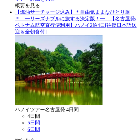
概要を見る
【燃油サーチャージ込み】＊自由気ままなひとり旅
＊…━リーズナブルに旅する決定版！━…【名古屋発/
ベトナム航空直行便利用】ハノイ2泊4日[往復日本語送
迎＆全朝食付]
ハノイ
ツアー
名古屋
発
4
日間
4
日間
5
日間
6
日間