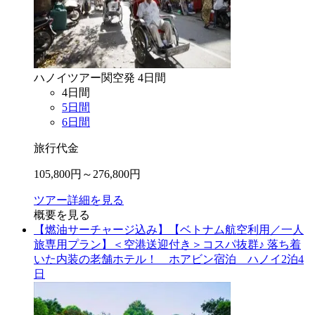
ハノイ
ツアー
関空
発
4
日間
4
日間
5
日間
6
日間
旅行代金
105,800
円～
276,800
円
ツアー詳細を見る
概要を見る
【燃油サーチャージ込み】【ベトナム航空利用／一人
旅専用プラン】＜空港送迎付き＞コスパ抜群♪ 落ち着
いた内装の老舗ホテル！ ホアビン宿泊 ハノイ2泊4
日