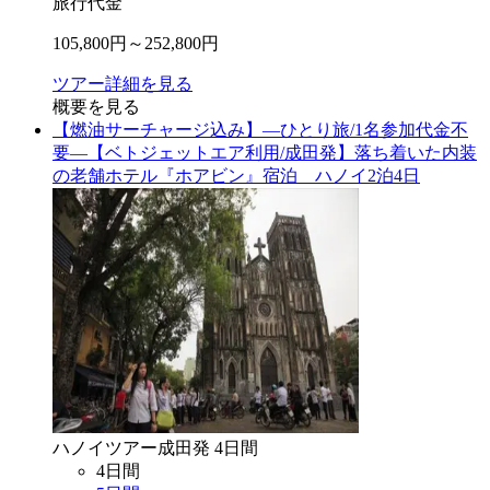
旅行代金
105,800
円～
252,800
円
ツアー詳細を見る
概要を見る
【燃油サーチャージ込み】―ひとり旅/1名参加代金不
要―【ベトジェットエア利用/成田発】落ち着いた内装
の老舗ホテル『ホアビン』宿泊 ハノイ2泊4日
ハノイ
ツアー
成田
発
4
日間
4
日間