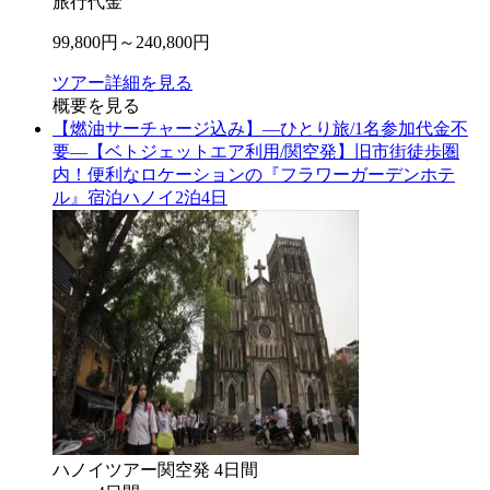
旅行代金
99,800
円～
240,800
円
ツアー詳細を見る
概要を見る
【燃油サーチャージ込み】―ひとり旅/1名参加代金不
要―【ベトジェットエア利用/関空発】旧市街徒歩圏
内！便利なロケーションの『フラワーガーデンホテ
ル』宿泊ハノイ2泊4日
ハノイ
ツアー
関空
発
4
日間