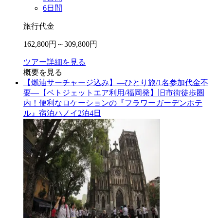
6
日間
旅行代金
162,800
円～
309,800
円
ツアー詳細を見る
概要を見る
【燃油サーチャージ込み】―ひとり旅/1名参加代金不
要―【ベトジェットエア利用/福岡発】旧市街徒歩圏
内！便利なロケーションの『フラワーガーデンホテ
ル』宿泊ハノイ2泊4日