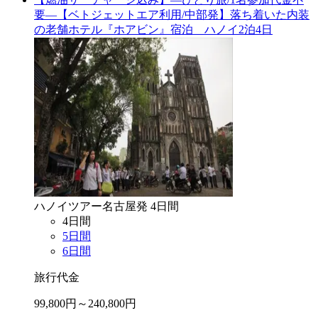
要―【ベトジェットエア利用/中部発】落ち着いた内装
の老舗ホテル『ホアビン』宿泊 ハノイ2泊4日
ハノイ
ツアー
名古屋
発
4
日間
4
日間
5
日間
6
日間
旅行代金
99,800
円～
240,800
円