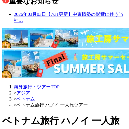
重要なお知らせ
2026年03月03日
【7/31更新】中東情勢の影響に伴う当
社…
海外旅行・ツアーTOP
>
アジア
>
ベトナム
>
ベトナム旅行 ハノイ 一人旅ツアー
ベトナム旅行 ハノイ 一人旅