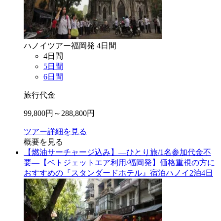
ハノイ
ツアー
福岡
発
4
日間
4
日間
5
日間
6
日間
旅行代金
99,800
円～
288,800
円
ツアー詳細を見る
概要を見る
【燃油サーチャージ込み】―ひとり旅/1名参加代金不
要―【ベトジェットエア利用/福岡発】価格重視の方に
おすすめの『スタンダードホテル』宿泊ハノイ2泊4日