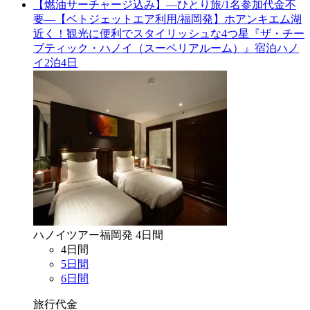
【燃油サーチャージ込み】―ひとり旅/1名参加代金不
要―【ベトジェットエア利用/福岡発】ホアンキエム湖
近く！観光に便利でスタイリッシュな4つ星『ザ・チー
ブティック・ハノイ（スーペリアルーム）』宿泊ハノ
イ2泊4日
ハノイ
ツアー
福岡
発
4
日間
4
日間
5
日間
6
日間
旅行代金