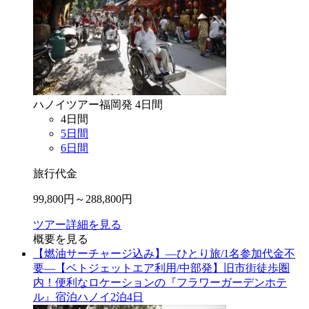
ハノイ
ツアー
福岡
発
4
日間
4
日間
5
日間
6
日間
旅行代金
99,800
円～
288,800
円
ツアー詳細を見る
概要を見る
【燃油サーチャージ込み】―ひとり旅/1名参加代金不
要―【ベトジェットエア利用/中部発】旧市街徒歩圏
内！便利なロケーションの『フラワーガーデンホテ
ル』宿泊ハノイ2泊4日