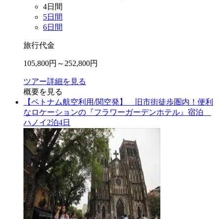
4
日間
5
日間
6
日間
旅行代金
105,800
円～
252,800
円
ツアー詳細を見る
概要を見る
【ベトナム航空利用/関空発】 旧市街徒歩圏内！便利
なロケーションの『フラワーガーデンホテル』宿泊
ハノイ2泊4日