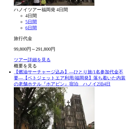
ハノイ
ツアー
福岡
発
4
日間
4
日間
5
日間
6
日間
旅行代金
99,800
円～
291,800
円
ツアー詳細を見る
概要を見る
【燃油サーチャージ込み】―ひとり旅/1名参加代金不
要―【ベトジェットエア利用/福岡発】落ち着いた内装
の老舗ホテル『ホアビン』宿泊 ハノイ2泊4日