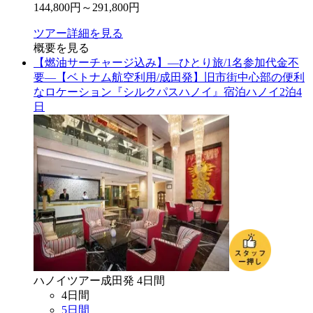
144,800
円～
291,800
円
ツアー詳細を見る
概要を見る
【燃油サーチャージ込み】―ひとり旅/1名参加代金不
要―【ベトナム航空利用/成田発】旧市街中心部の便利
なロケーション『シルクパスハノイ』宿泊ハノイ2泊4
日
ハノイ
ツアー
成田
発
4
日間
4
日間
5
日間