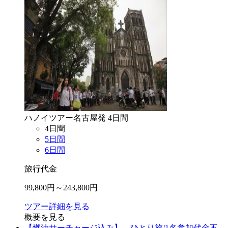
ハノイ
ツアー
名古屋
発
4
日間
4
日間
5
日間
6
日間
旅行代金
99,800
円～
243,800
円
ツアー詳細を見る
概要を見る
【燃油サーチャージ込み】―ひとり旅/1名参加代金不