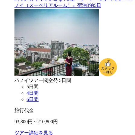
ノイ（スーペリアルーム）』宿泊3泊5日
ハノイ
ツアー
関空
発
5
日間
5
日間
4
日間
6
日間
旅行代金
93,800
円～
210,800
円
ツアー詳細を見る