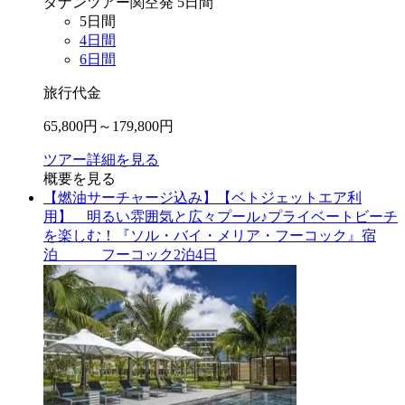
ダナン
ツアー
関空
発
5
日間
5
日間
4
日間
6
日間
旅行代金
65,800
円～
179,800
円
ツアー詳細を見る
概要を見る
【燃油サーチャージ込み】【ベトジェットエア利
用】 明るい雰囲気と広々プール♪プライベートビーチ
を楽しむ！『ソル・バイ・メリア・フーコック』宿
泊 フーコック2泊4日