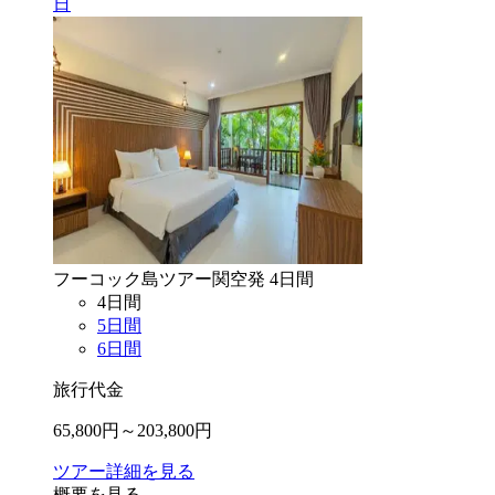
日
フーコック島
ツアー
関空
発
4
日間
4
日間
5
日間
6
日間
旅行代金
65,800
円～
203,800
円
ツアー詳細を見る
概要を見る