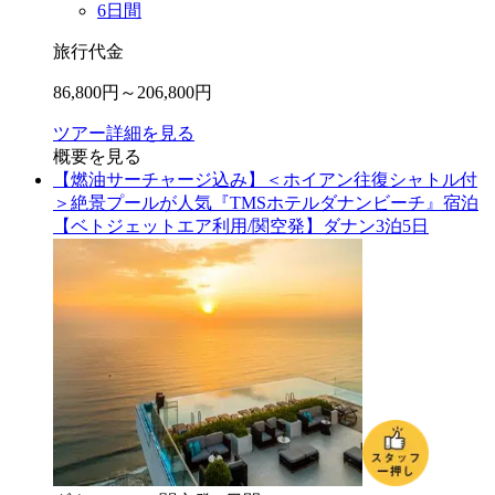
6
日間
旅行代金
86,800
円～
206,800
円
ツアー詳細を見る
概要を見る
【燃油サーチャージ込み】＜ホイアン往復シャトル付
＞絶景プールが人気『TMSホテルダナンビーチ』宿泊
【ベトジェットエア利用/関空発】ダナン3泊5日