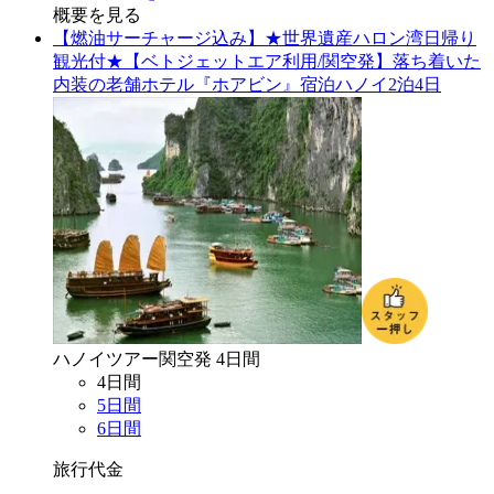
概要を見る
【燃油サーチャージ込み】★世界遺産ハロン湾日帰り
観光付★【ベトジェットエア利用/関空発】落ち着いた
内装の老舗ホテル『ホアビン』宿泊ハノイ2泊4日
ハノイ
ツアー
関空
発
4
日間
4
日間
5
日間
6
日間
旅行代金