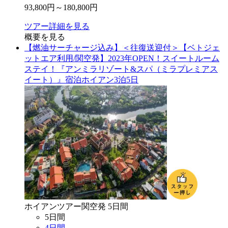
93,800
円～
180,800
円
ツアー詳細を見る
概要を見る
【燃油サーチャージ込み】＜往復送迎付＞【ベトジェ
ットエア利用/関空発】2023年OPEN！スイートルーム
ステイ！『アンミラリゾート&スパ（ミラプレミアス
イート）』宿泊ホイアン3泊5日
ホイアン
ツアー
関空
発
5
日間
5
日間
4
日間