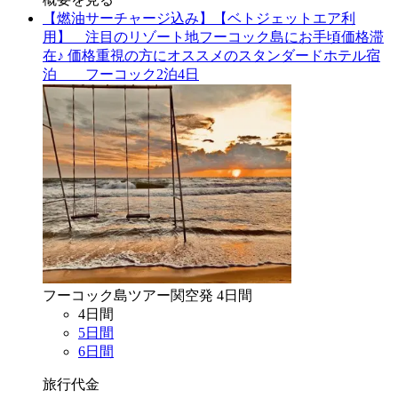
【燃油サーチャージ込み】【ベトジェットエア利
用】 注目のリゾート地フーコック島にお手頃価格滞
在♪ 価格重視の方にオススメのスタンダードホテル宿
泊 フーコック2泊4日
フーコック島
ツアー
関空
発
4
日間
4
日間
5
日間
6
日間
旅行代金