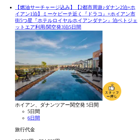
【燃油サーチャージ込み】【2都市周遊♪ダナン2泊+ホ
イアン1泊】ミーケビーチ近く『ドラコ』+ホイアン市
街5つ星『ホテルロイヤルホイアンダナン』泊ベトジェ
ットエア利用/関空発3泊5日間
ホイアン、ダナン
ツアー
関空
発
5
日間
5
日間
6
日間
旅行代金