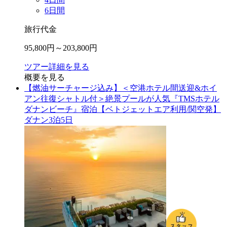
6
日間
旅行代金
95,800
円～
203,800
円
ツアー詳細を見る
概要を見る
【燃油サーチャージ込み】＜空港ホテル間送迎&ホイ
アン往復シャトル付＞絶景プールが人気『TMSホテル
ダナンビーチ』宿泊【ベトジェットエア利用/関空発】
ダナン3泊5日