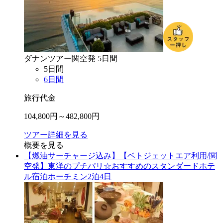
ダナン
ツアー
関空
発
5
日間
5
日間
6
日間
旅行代金
104,800
円～
482,800
円
ツアー詳細を見る
概要を見る
【燃油サーチャージ込み】【ベトジェットエア利用/関
空発】東洋のプチパリ☆おすすめのスタンダードホテ
ル宿泊ホーチミン2泊4日