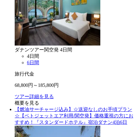
ダナン
ツアー
関空
発
4
日間
4
日間
6
日間
旅行代金
68,800
円～
185,800
円
ツアー詳細を見る
概要を見る
【燃油サーチャージ込み】☆送迎なしのお手頃プラン
☆【ベトジェットエア利用/関空発】価格重視の方にお
すすめ！『スタンダードホテル』宿泊ダナン4泊6日