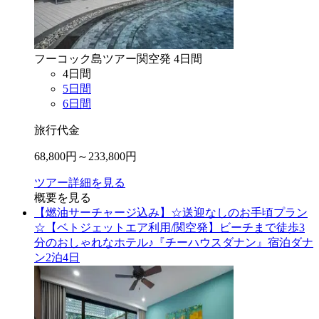
フーコック島
ツアー
関空
発
4
日間
4
日間
5
日間
6
日間
旅行代金
68,800
円～
233,800
円
ツアー詳細を見る
概要を見る
【燃油サーチャージ込み】☆送迎なしのお手頃プラン
☆【ベトジェットエア利用/関空発】ビーチまで徒歩3
分のおしゃれなホテル♪『チーハウスダナン』宿泊ダナ
ン2泊4日