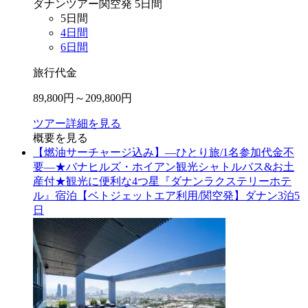
ダナン
ツアー
関空
発
5
日間
5
日間
4
日間
6
日間
旅行代金
89,800
円～
209,800
円
ツアー詳細を見る
概要を見る
【燃油サーチャージ込み】―ひとり旅/1名参加代金不
要―★バナヒルズ・ホイアン観光シャトルバス&お土
産付★観光に便利な4つ星『ダナンラクステリーホテ
ル』宿泊【ベトジェットエア利用/関空発】ダナン3泊5
日