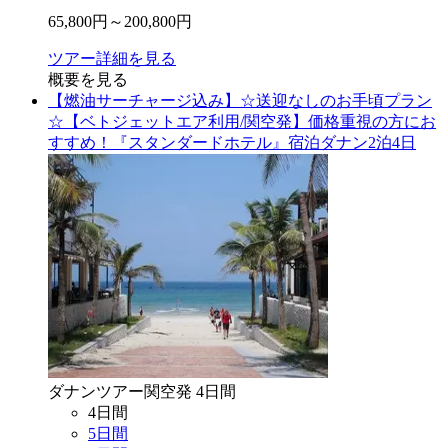
65,800
円～
200,800
円
ツアー詳細を見る
概要を見る
【燃油サーチャージ込み】☆送迎なしのお手頃プラン
☆【ベトジェットエア利用/関空発】価格重視の方にお
すすめ！『スタンダードホテル』宿泊ダナン2泊4日
ダナン
ツアー
関空
発
4
日間
4
日間
5
日間