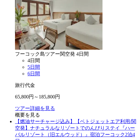
フーコック島
ツアー
関空
発
4
日間
4
日間
5
日間
6
日間
旅行代金
65,800
円～
185,800
円
ツアー詳細を見る
概要を見る
【燃油サーチャージ込み】【ベトジェットエア利用/関
空発】ナチュラルなリゾートでのんびりステイ『ハー
バルリゾート（旧エルウッド）』宿泊フーコック2泊4