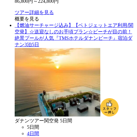
86,800
円～
224,800
円
ツアー詳細を見る
概要を見る
【燃油サーチャージ込み】【ベトジェットエア利用/関
空発】☆送迎なしのお手頃プラン☆ビーチが目の前！
絶景プールが人気『TMSホテルダナンビーチ』宿泊ダ
ナン3泊5日
ダナン
ツアー
関空
発
5
日間
5
日間
4
日間