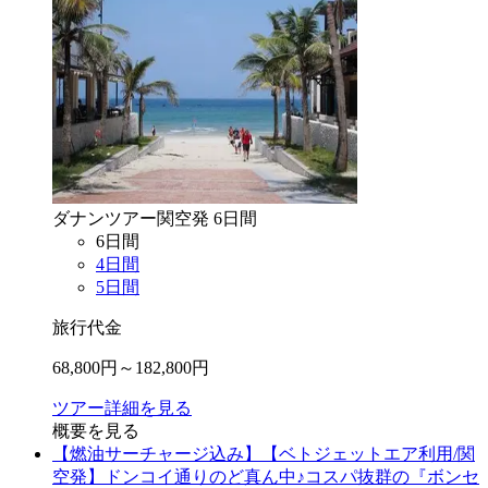
ダナン
ツアー
関空
発
6
日間
6
日間
4
日間
5
日間
旅行代金
68,800
円～
182,800
円
ツアー詳細を見る
概要を見る
【燃油サーチャージ込み】【ベトジェットエア利用/関
空発】ドンコイ通りのど真ん中♪コスパ抜群の『ボンセ