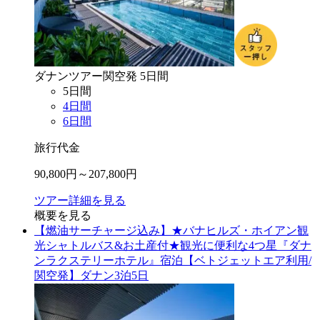
ダナン
ツアー
関空
発
5
日間
5
日間
4
日間
6
日間
旅行代金
90,800
円～
207,800
円
ツアー詳細を見る
概要を見る
【燃油サーチャージ込み】★バナヒルズ・ホイアン観
光シャトルバス&お土産付★観光に便利な4つ星『ダナ
ンラクステリーホテル』宿泊【ベトジェットエア利用/
関空発】ダナン3泊5日