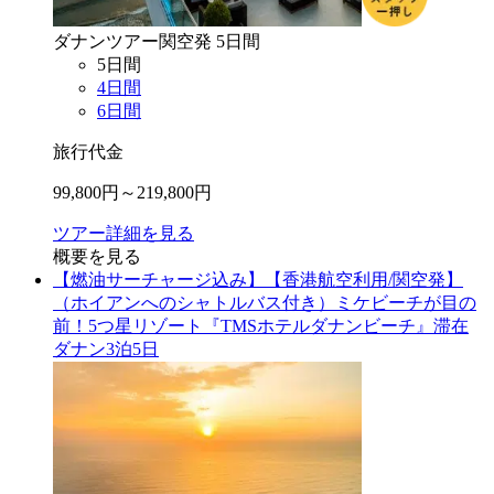
ダナン
ツアー
関空
発
5
日間
5
日間
4
日間
6
日間
旅行代金
99,800
円～
219,800
円
ツアー詳細を見る
概要を見る
【燃油サーチャージ込み】【香港航空利用/関空発】
（ホイアンへのシャトルバス付き）ミケビーチが目の
前！5つ星リゾート『TMSホテルダナンビーチ』滞在
ダナン3泊5日