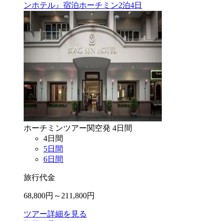
ンホテル』宿泊ホーチミン2泊4日
ホーチミン
ツアー
関空
発
4
日間
4
日間
5
日間
6
日間
旅行代金
68,800
円～
211,800
円
ツアー詳細を見る