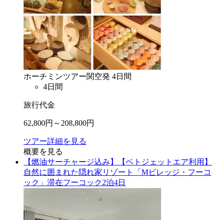
ホーチミン
ツアー
関空
発
4
日間
4
日間
旅行代金
62,800
円～
208,800
円
ツアー詳細を見る
概要を見る
【燃油サーチャージ込み】【ベトジェットエア利用】
自然に囲まれた隠れ家リゾート「Mビレッジ・フーコ
ック」滞在フーコック2泊4日