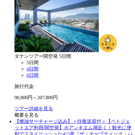
ダナン
ツアー
関空
発
5
日間
5
日間
4
日間
6
日間
旅行代金
90,800
円～
207,800
円
ツアー詳細を見る
概要を見る
【燃油サーチャージ込み】＜往復送迎付＞【ベトジェ
ットエア利用/関空発】ホアンキエム湖近く！観光に便
利でスタイリッシュな4つ星『ザ・チーブティック・ハ