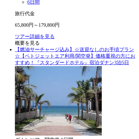
6
日間
旅行代金
65,800
円～
179,800
円
ツアー詳細を見る
概要を見る
【燃油サーチャージ込み】☆送迎なしのお手頃プラン
☆【ベトジェットエア利用/関空発】価格重視の方にお
すすめ！『スタンダードホテル』宿泊ダナン3泊5日