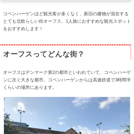
Aahus Central Food Market
コペンハーゲンほど観光客が多くなく、新旧の建物が混在する
Salling
とても北欧らしい街オーフス。1人旅におすすめな観光スポット
Salling ROOFTOP屋上展望テラス
をおすすめします！
Møllestienモレスティエン通り
Den Gamle Byデン・ガムレ・ビュ
お土産は街のお洒落なショップで！
オーフスってどんな街？
カフェDomenドーム
The Infinite Bridgeインフィニット・ブリッジ
オーフスはデンマーク第2の都市といわれていて、コペンハーゲ
ンに次ぐ大きな都市。コペンハーゲンからは高速鉄道で3時間半
くらいの場所にあります。