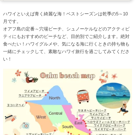
熱帯魚やウミガメにも会える？シュノーケルおすすめスポ
ット！
ハワイといえば青く綺麗な海！ベストシーズンは乾季の5～10
ハナウマ湾（Hanauma Bay）
月です。
オアフ島の定番～穴場ビーチ、シュノーケルなどのアクティビ
カネオヘビーチパーク（Kaneohe Beach Park）
ティにもおすすめのビーチなど、目的別でご紹介します。絶対
カイオナビーチパーク（Kaiona Beach Park）
食べたい！ハワイグルメや、気になる海に行くときの持ち物も
サーファーに人気！サーフィンにおすすめのビーチ
一緒にチェックして、素敵なハワイ旅行を過ごしてみてくださ
ワイメアビーチ（Waimea Beach）
い！
エヴァビーチパーク（Ewa Beach Park）
ヨコハマベイ（Yokohama Bay）
あなたもロコ気分♪おすすめ穴場ローカルビーチ
ハロナビーチコーブ （Halona Beach Cove）
ラニアケアビーチ （Laniakea Beach）
ベロウズフィールドビーチパーク （Bellows Field Beach
Park）
ビーチで遊んだ後は美味しいハワイグルメ！