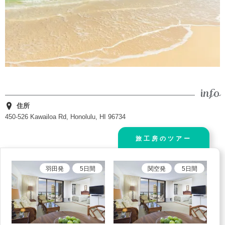
住所
450-526 Kawailoa Rd, Honolulu, HI 96734
旅工房のツアー
羽田
発
5
日間
関空
発
5
日間