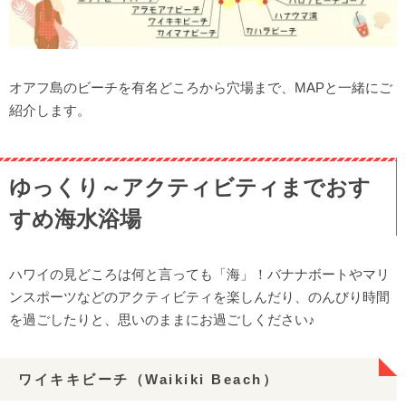
ジョバンニ（Giovanni’s Shrimp Truck）
マツモトシェイブアイス（Matsumoto Shav Ice）
ハウツリーラナイ（Hau Tree Lanai Restaurant）
アイランド ビンテージコーヒー（Island Vintage Coffee）ロ
オアフ島のビーチを有名どころから穴場まで、MAPと一緒にご
イヤルハワイアンセンター店
紹介します。
これは便利！ビーチに持っていくと良い持ち物
必須の持ち物
ゆっくり～アクティビティまでおす
あると助かる持ち物
すめ海水浴場
ハワイの見どころは何と言っても「海」！バナナボートやマリ
ンスポーツなどのアクティビティを楽しんだり、のんびり時間
を過ごしたりと、思いのままにお過ごしください♪
ワイキキビーチ（Waikiki Beach）