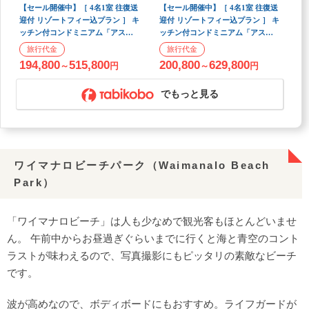
【セール開催中】［ 4名1室 往復送
【セール開催中】［ 4名1室 往復送
迎付 リゾートフィー込プラン ］ キ
迎付 リゾートフィー込プラン ］ キ
ッチン付コンドミニアム「アスト
ッチン付コンドミニアム「アスト
ン アット ザ ワイキキ バニアン（1
ン アット ザ ワイキキ バニアン（1
ベッドルーム）」泊 ＜羽田発・ア
ベッドルーム）」泊 ＜関空発・ア
194,800
515,800
200,800
629,800
～
円
～
円
ラスカ航空（ハワイアンブランド
ラスカ航空（ハワイアンブランド
便）利用＞ 3泊5日間
便）利用＞ 3泊5日間
でもっと見る
ワイマナロビーチパーク（Waimanalo Beach
Park）
「ワイマナロビーチ」は人も少なめで観光客もほとんどいませ
ん。 午前中からお昼過ぎぐらいまでに行くと海と青空のコント
ラストが味わえるので、写真撮影にもピッタリの素敵なビーチ
です。
波が高めなので、ボディボードにもおすすめ。ライフガードが