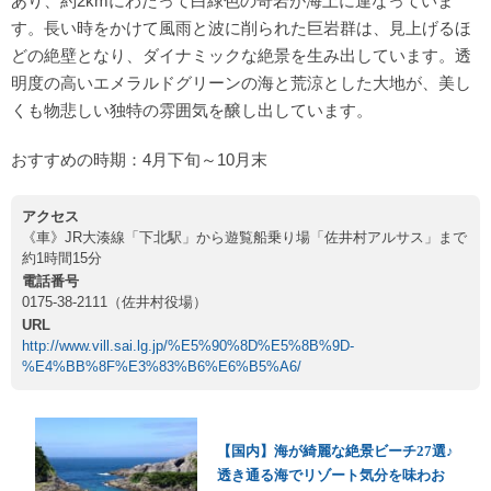
あり、約2kmにわたって白緑色の奇岩が海上に連なっていま
す。長い時をかけて風雨と波に削られた巨岩群は、見上げるほ
どの絶壁となり、ダイナミックな絶景を生み出しています。透
明度の高いエメラルドグリーンの海と荒涼とした大地が、美し
くも物悲しい独特の雰囲気を醸し出しています。
おすすめの時期：4月下旬～10月末
アクセス
《車》JR大湊線「下北駅」から遊覧船乗り場「佐井村アルサス」まで
約1時間15分
電話番号
0175-38-2111（佐井村役場）
URL
http://www.vill.sai.lg.jp/%E5%90%8D%E5%8B%9D-
%E4%BB%8F%E3%83%B6%E6%B5%A6/
【国内】海が綺麗な絶景ビーチ27選♪
透き通る海でリゾート気分を味わお