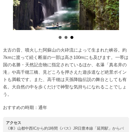
太古の昔、噴火した阿蘇山の火砕流によって生まれた峡谷。約
7kmに渡って続く断崖の一部は高さ100mにも及びます。一帯は
国の名勝・天然記念物に指定されているほか、名瀑「真名井の
滝」や高千穂三橋、見どころを押さえた遊歩道など絶景ポイン
トも満載です。また、高千穂は天孫降臨伝説の舞台としても有
名。大自然の中を歩くだけで神聖な気持ちになれることでしょ
う。
おすすめの時期：通年
アクセス
《車》山都中西ICから約1時間《バス》JR日豊本線「延岡駅」からバ