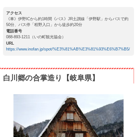
アクセス
《車》伊野ICから約1時間《バス》JR土讃線「伊野駅」からバスで約
50分、バス停「程野入口」から徒歩約20分
電話番号
088-893-1211（いの町観光協会）
URL
https://www.inofan.jp/spot/%E3%81%AB%E3%81%93%E6%B7%B5/
白川郷の合掌造り【岐阜県】