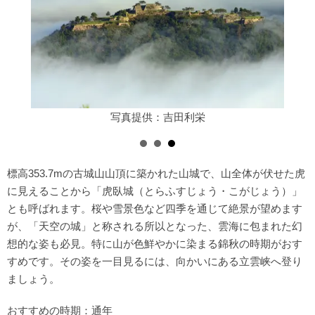
写真提供：吉田利栄
標高353.7mの古城山山頂に築かれた山城で、山全体が伏せた虎
に見えることから「虎臥城（とらふすじょう・こがじょう）」
とも呼ばれます。桜や雪景色など四季を通じて絶景が望めます
が、「天空の城」と称される所以となった、雲海に包まれた幻
想的な姿も必見。特に山が色鮮やかに染まる錦秋の時期がおす
すめです。その姿を一目見るには、向かいにある立雲峡へ登り
ましょう。
おすすめの時期：通年