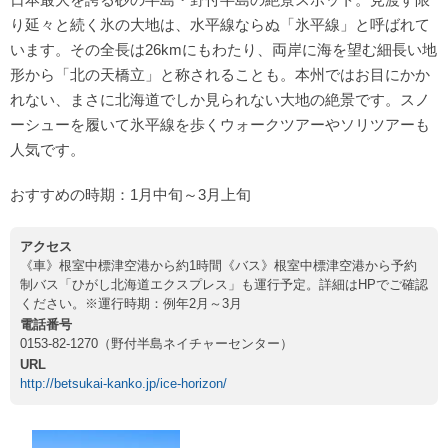
り延々と続く氷の大地は、水平線ならぬ「氷平線」と呼ばれて
います。その全長は26kmにもわたり、両岸に海を望む細長い地
形から「北の天橋立」と称されることも。本州ではお目にかか
れない、まさに北海道でしか見られない大地の絶景です。スノ
ーシューを履いて氷平線を歩くウォークツアーやソリツアーも
人気です。
おすすめの時期：1月中旬～3月上旬
アクセス
《車》根室中標津空港から約1時間《バス》根室中標津空港から予約
制バス「ひがし北海道エクスプレス」も運行予定。詳細はHPでご確認
ください。※運行時期：例年2月～3月
電話番号
0153-82-1270（野付半島ネイチャーセンター）
URL
http://betsukai-kanko.jp/ice-horizon/