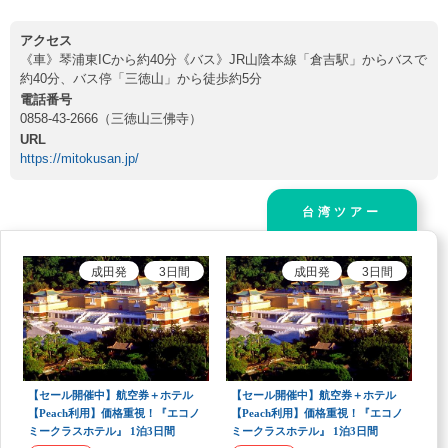
アクセス
《車》琴浦東ICから約40分《バス》JR山陰本線「倉吉駅」からバスで
約40分、バス停「三徳山」から徒歩約5分
電話番号
0858-43-2666（三徳山三佛寺）
URL
https://mitokusan.jp/
台湾ツアー
成田
発
3
日間
成田
発
3
日間
【セール開催中】航空券＋ホテル
【セール開催中】航空券＋ホテル
【Peach利用】価格重視！『エコノ
【Peach利用】価格重視！『エコノ
ミークラスホテル』 1泊3日間
ミークラスホテル』 1泊3日間