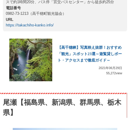
スで約1時間20分、バス停「宮交バスセンター」から徒歩約25分
電話番号
0982-73-1213（高千穂町観光協会）
URL
https://takachiho-kanko.info/
【高千穂峡】写真映え抜群！おすすめ
「観光」スポット23選～遊覧貸しボー
ト・アクセスまで徹底ガイド～
2021年06月29日
55,272view
尾瀬【福島県、新潟県、群馬県、栃木
県】