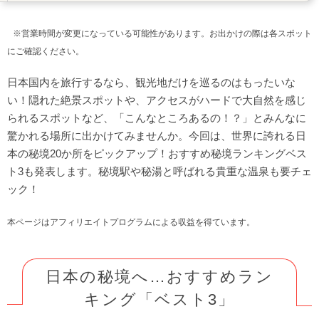
尾瀬【福島県、新潟県、群馬県、栃木県】
にこ淵【高知県】
※営業時間が変更になっている可能性があります。お出かけの際は各スポット
にご確認ください。
白川郷の合掌造り【岐阜県】
地獄のぞき（鋸山日本寺）【千葉県】
日本国内を旅行するなら、観光地だけを巡るのはもったいな
おにゅう峠【滋賀県】
い！隠れた絶景スポットや、アクセスがハードで大自然を感じ
小笠原諸島【東京都】
られるスポットなど、「こんなところあるの！？」とみんなに
驚かれる場所に出かけてみませんか。今回は、世界に誇れる日
仏ヶ浦【青森県】
本の秘境20か所をピックアップ！おすすめ秘境ランキングベス
鉄道ファン以外も惹きつけられる「秘境駅」
ト3も発表します。秘境駅や秘湯と呼ばれる貴重な温泉も要チェ
こんな場所に！？日本にある「秘境の温泉」
ック！
【番外編】非日常感たっぷり！世界の秘境
本ページはアフィリエイトプログラムによる収益を得ています。
日本の秘境へ…おすすめラン
キング「ベスト3」