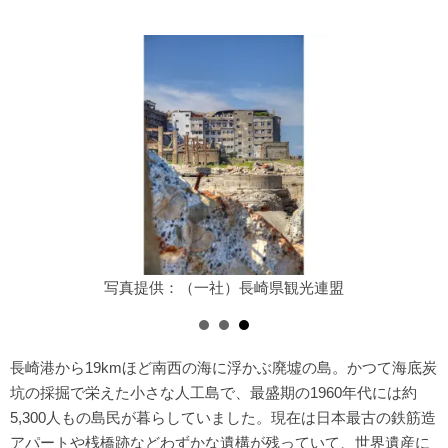
写真提供：（一社）長崎県観光連盟
長崎港から19kmほど南西の海に浮かぶ廃墟の島。かつて海底炭
坑の採掘で栄えた小さな人工島で、最盛期の1960年代には約
5,300人もの島民が暮らしていました。現在は日本最古の鉄筋造
アパートや桟橋跡などわずかな遺構が残っていて、世界遺産に