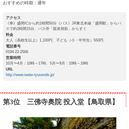
おすすめの時期：通年
アクセス
《車》盛岡ICから約1時間50分《バス》JR東北本線「盛岡駅」からバ
スで約2時間15分、バス停「龍泉洞前」からすぐ
料金
大人（高校生以上）1,100円、子ども（小・中学生）550円
電話番号
0194-22-2566
営業時間
10月〜4月：10時～17時、5月〜9月：10時～18時
URL
http://www.iwate-ryusendo.jp/
第3位 三佛寺奥院 投入堂【鳥取県】