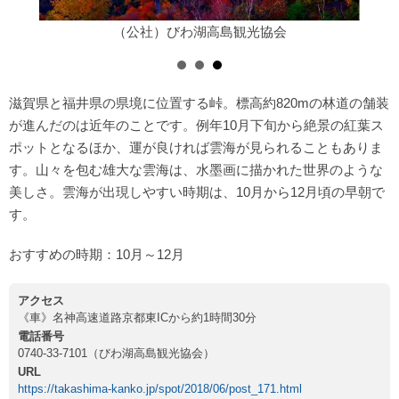
（公社）びわ湖高島観光協会
滋賀県と福井県の県境に位置する峠。標高約820mの林道の舗装
が進んだのは近年のことです。例年10月下旬から絶景の紅葉ス
ポットとなるほか、運が良ければ雲海が見られることもありま
す。山々を包む雄大な雲海は、水墨画に描かれた世界のような
美しさ。雲海が出現しやすい時期は、10月から12月頃の早朝で
す。
おすすめの時期：10月～12月
アクセス
《車》名神高速道路京都東ICから約1時間30分
電話番号
0740-33-7101（びわ湖高島観光協会）
URL
https://takashima-kanko.jp/spot/2018/06/post_171.html