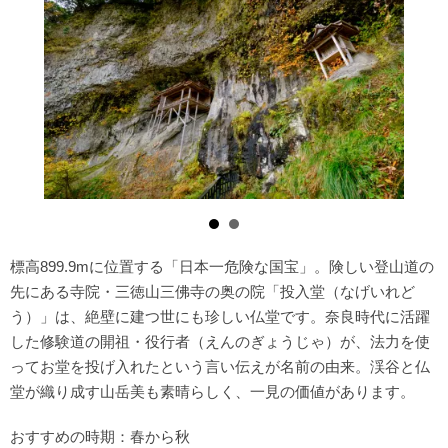
標高899.9mに位置する「日本一危険な国宝」。険しい登山道の
先にある寺院・三徳山三佛寺の奥の院「投入堂（なげいれど
う）」は、絶壁に建つ世にも珍しい仏堂です。奈良時代に活躍
した修験道の開祖・役行者（えんのぎょうじゃ）が、法力を使
ってお堂を投げ入れたという言い伝えが名前の由来。渓谷と仏
堂が織り成す山岳美も素晴らしく、一見の価値があります。
おすすめの時期：春から秋