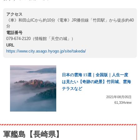
アクセス
《車》和田山ICから約10分《電車》JR播但線「竹田駅」から徒歩約40
分
電話番号
079-674-2120（情報館「天空の城」）
URL
https://www.city.asago.hyogo.jp/site/takeda/
日本の雲海 15選｜全国版｜人生一度
は見たい【奇跡の絶景】竹田城、雲海
テラスなど
2021年08月05日
61,334view
軍艦島【長崎県】