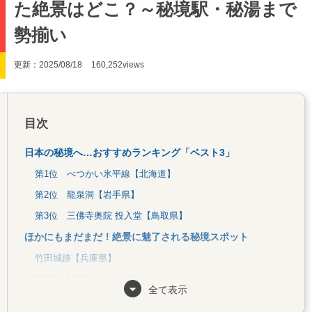
た絶景はどこ？～秘境駅・秘湯まで
勢揃い
更新：2025/08/18
160,252views
目次
日本の秘境へ…おすすめランキング「ベスト3」
第1位 べつかい氷平線【北海道】
第2位 龍泉洞【岩手県】
第3位 三佛寺奥院 投入堂【鳥取県】
ほかにもまだまだ！絶景に魅了される秘境スポット
竹田城跡【兵庫県】
軍艦島【長崎県】
全て表示
高千穂峡【宮崎県】