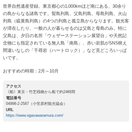
世界自然遺産登録。東京都心の1,000kmほど南にある、30余り
の島からなる諸島です。聟島列島、父島列島、母島列島、火山
列島（硫黄島列島）の4つの列島と孤立島からなります。観光客
が滞在したり、一般の人が暮らせるのは父島と母島のみ。特に
父島は、夕日の名所「ウェザーステーション展望台」や天然記
念物にも指定されている無人島「南島」、赤い岩肌がSNS映え
間違いなしの「千尋岩（ハートロック）」など見どころいっぱ
いです。
おすすめの時期：2月～10月
アクセス
《船》東京・竹芝桟橋から船で約24時間
電話番号
04998-2-2587（小笠原村観光協会）
URL
https://www.ogasawaramura.com/