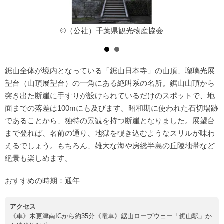
©（公社）千葉県観光物産協会
鋸山全体が境内となっている「鋸山日本寺」の山頂、瑠璃光展
望台（山頂展望台）の一角にある絶叫系の名所。鋸山山頂から
突き出た断崖に手すりが設けられているだけのスポットで、地
面までの落差は100mにも及びます。昭和期に使われた石切場跡
であることから、独特の景観を持つ断崖となりました。展望台
まで登れば、名前の通り、地獄を覗き込むようなスリルが味わ
えるでしょう。もちろん、雄大な海や房総半島の丘陵地帯など
絶景も楽しめます。
おすすめの時期：通年
アクセス
《車》木更津南ICから約35分《電車》鋸山ロープウェー「鋸山駅」か