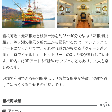
箱根町港・元箱根港と桃源台港を約25〜40分で結ぶ「箱根海賊
船」。芦ノ湖の絶景を船の上から鑑賞するのはロマンチックで
デートにぴったりです。それぞれ魅力が異なる「クイーン芦ノ
湖」「ロワイヤルⅡ」「ビクトリー」の3つの船が運行していま
す。船内には3Dアートや海賊のオブジェなどもあり、大人も楽
しめます。
追加で利用できる特別船室はより豪華な船室が特徴。混雑を避
けてゆっくり過ごせるのが魅力です。
箱根海賊船
アクセス