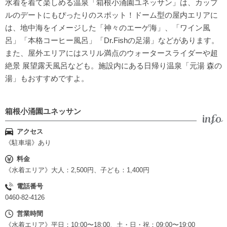
水着を着て楽しめる温泉「箱根小涌園ユネッサン」は、カップ
ルのデートにもぴったりのスポット！ドーム型の屋内エリアに
は、地中海をイメージした「神々のエーゲ海」、「ワイン風
呂」「本格コーヒー風呂」「Dr.Fishの足湯」などがあります。
また、屋外エリアにはスリル満点のウォータースライダーや超
絶景 展望露天風呂なども。施設内にある日帰り温泉「元湯 森の
湯」もおすすめですよ。
箱根小涌園ユネッサン
アクセス
《駐車場》あり
料金
《水着エリア》大人：2,500円、子ども：1,400円
電話番号
0460-82-4126
営業時間
《水着エリア》平日：10:00〜18:00、土・日・祝：09:00〜19:00