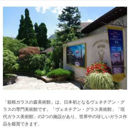
箱根仙石原 Woodside Dining by 箱根リトリート
オーベルジュ・オー・ミラドー
宮ノ下 あじさい坂上 森メシ
箱根を思いっきり満喫する1日モデルコース
箱根でおすすめの宿をご紹介！
「箱根ガラスの森美術館」は、日本初となるヴェネチアン・グ
ラスの専門美術館です。「ヴェネチアン・グラス美術館」「現
代ガラス美術館」の2つの施設があり、世界中の珍しいガラス作
品を鑑賞できます。