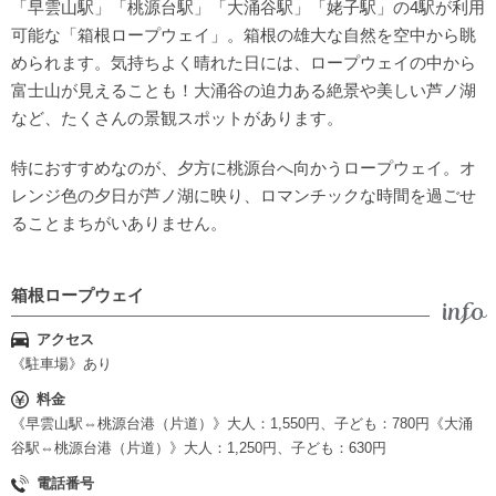
「早雲山駅」「桃源台駅」「大涌谷駅」「姥子駅」の4駅が利用
可能な「箱根ロープウェイ」。箱根の雄大な自然を空中から眺
められます。気持ちよく晴れた日には、ロープウェイの中から
富士山が見えることも！大涌谷の迫力ある絶景や美しい芦ノ湖
など、たくさんの景観スポットがあります。
特におすすめなのが、夕方に桃源台へ向かうロープウェイ。オ
レンジ色の夕日が芦ノ湖に映り、ロマンチックな時間を過ごせ
ることまちがいありません。
箱根ロープウェイ
アクセス
《駐車場》あり
料金
《早雲山駅⇔桃源台港（片道）》大人：1,550円、子ども：780円《大涌
谷駅⇔桃源台港（片道）》大人：1,250円、子ども：630円
電話番号