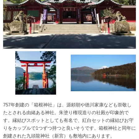
757年創建の「箱根神社」は、源頼朝や徳川家康なども崇敬し
たとされる由緒ある神社。朱塗り権現造りの社殿が印象的で
す。縁結びスポットとしても有名で、紅白セットの縁結びお守
りをカップルで1つずつ持つと良いそうです。箱根神社と同年に
創建された九頭龍神社（新宮）も敷地内にあります。