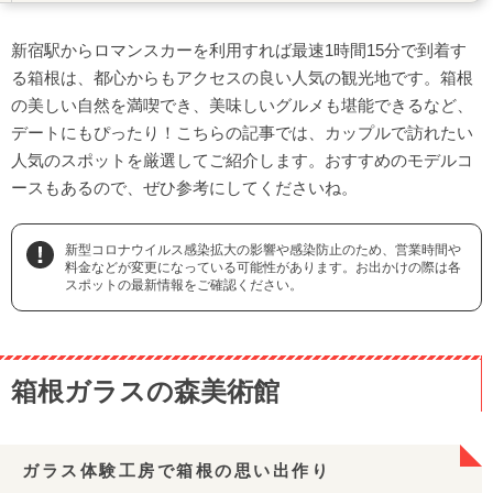
箱根神社
新宿駅からロマンスカーを利用すれば最速1時間15分で到着す
縁結びの紅白お守りをお揃いで
る箱根は、都心からもアクセスの良い人気の観光地です。箱根
箱根ロープウェイ
の美しい自然を満喫でき、美味しいグルメも堪能できるなど、
大パノラマの絶景を目の前に空中散歩
デートにもぴったり！こちらの記事では、カップルで訪れたい
星の王子さまミュージアム
人気のスポットを厳選してご紹介します。おすすめのモデルコ
フランスの街並みと庭園広がる童話の世界
ースもあるので、ぜひ参考にしてくださいね。
強羅公園／箱根クラフトハウス
新型コロナウイルス感染拡大の影響や感染防止のため、営業時間や
吹きガラスや陶芸体験が楽しめる
料金などが変更になっている可能性があります。お出かけの際は各
箱根湯寮
スポットの最新情報をご確認ください。
駅近の日帰り貸切個室露天風呂で一息
フォレストアドベンチャー・箱根
箱根ガラスの森美術館
アウトドア派は大自然を満喫するアクティビティを
美味しいグルメも楽しもう！おすすめ店5選
Bakery&Table 箱根
ガラス体験工房で箱根の思い出作り
ラ・テラッツァ 芦ノ湖テラス