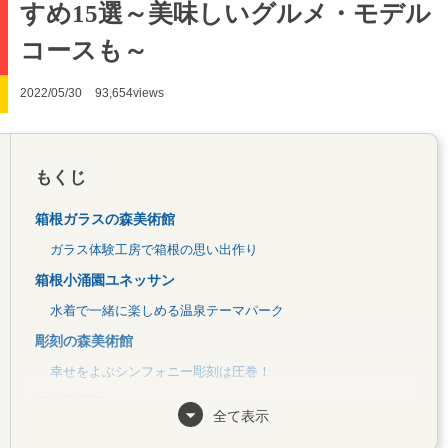
すめ15選～美味しいグルメ・モデル
コースも～
2022/05/30
93,654views
もくじ
箱根ガラスの森美術館
ガラス体験工房で箱根の思い出作り
箱根小涌園ユネッサン
水着で一緒に楽しめる温泉テーマパーク
彫刻の森美術館
幸せをよぶシンフォニー彫刻は圧巻！
箱根海賊船
全て表示
芦ノ湖の絶景を船上から楽しめる