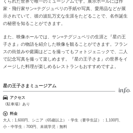
くられた世界で唯一のミュージアムです。展示ホールには作
家・飛行家サン=テグジュペリの手紙や写真、愛用品などが展
示されていて、彼の波乱万丈な生涯をたどることで、名作誕生
の秘密を知ることができます。
また、映像ホールでは、サン=テグジュペリの生涯と『星の王
子さま』の物語を紹介した映像を観ることができます。フラン
スの街並みや庭園はどこを撮ってもフォトジェニックで、二人
で記念写真を撮って楽しめます。『星の王子さま』の世界をイ
メージした料理が楽しめるレストランもおすすめですよ。
星の王子さまミュージアム
アクセス
《駐車場》あり
料金
大人：1,600円、シニア（65歳以上）・学生（要学生証）：1,100円、
小・中学生：700円、未就学児：無料