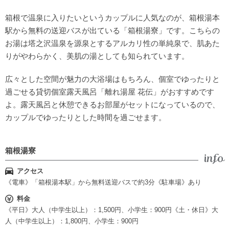
箱根で温泉に入りたいというカップルに人気なのが、箱根湯本
駅から無料の送迎バスが出ている「箱根湯寮」です。こちらの
お湯は塔之沢温泉を源泉とするアルカリ性の単純泉で、肌あた
りがやわらかく、美肌の湯としても知られています。
広々とした空間が魅力の大浴場はもちろん、個室でゆったりと
過ごせる貸切個室露天風呂「離れ湯屋 花伝」がおすすめです
よ。露天風呂と休憩できるお部屋がセットになっているので、
カップルでゆったりとした時間を過ごせます。
箱根湯寮
アクセス
《電車》「箱根湯本駅」から無料送迎バスで約3分《駐車場》あり
料金
《平日》大人（中学生以上）：1,500円、小学生：900円《土・休日》大
人（中学生以上）：1,800円、小学生：900円