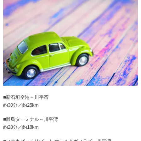
■新石垣空港⇔川平湾
約30分／約25km
■離島ターミナル⇔川平湾
約28分／約18km