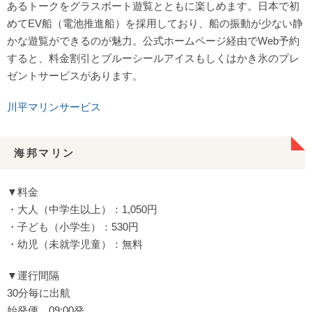
あるトークをグラスボート遊覧とともに楽しめます。日本で初
めてEV船（電池推進船）を採用しており、船の振動が少ない静
かな遊覧ができるのが魅力。公式ホームページ経由でWeb予約
すると、料金割引とブルーシールアイスもしくはかき氷のプレ
ゼントサービスがあります。
川平マリンサービス
海邦マリン
▼料金
・大人（中学生以上）：1,050円
・子ども（小学生）：530円
・幼児（未就学児童）：無料
▼運行間隔
30分毎に出航
始発便 09:00発