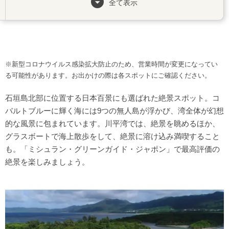
全て表示
グラスボート会社を比較
川平湾で楽しめるアクティビティ
シーカヤック
無人島ツアー
※新型コロナウイルス感染拡大防止のため、営業時間が変更になってい
川平湾周辺にあるランチスポット
る可能性があります。お出かけの際は各スポットにご確認ください。
川平公園茶屋
石垣島北部に位置する日本百景にも選ばれた絶景スポット。コ
がじゅまるのブランコ
バルトブルーに輝く海には9つの無人島が浮かび、湾全体が幻想
石垣牛ケバブのKaboo
的な風景に包まれています。川平湾では、絶景を眺めるほか、
グラスボートで海上散歩をして、絶景に溶け込み満喫すること
も。「ミシュラン・グリーンガイド・ジャポン」で最高評価の
絶景を楽しみましょう。