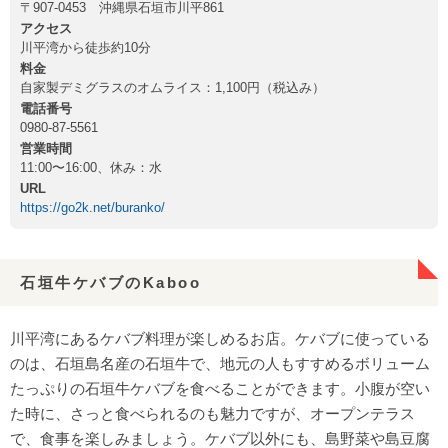
〒907-0453 沖縄県石垣市川平861
アクセス
川平湾から徒歩約10分
料金
自家製デミグラスのオムライス：1,100円（税込み）
電話番号
0980-87-5561
営業時間
11:00〜16:00、休み：水
URL
https://go2k.net/buranko/
石垣牛ケバブのKaboo
川平湾にあるケバブ料理が楽しめるお店。ケバブに使っている
のは、石垣島名産の石垣牛で、地元の人もすすめるボリューム
たっぷりの石垣牛ケバブを食べることができます。小腹が空い
た時に、さっと食べられるのも魅力ですが、オープンテラス
で、食事を楽しみましょう。ケバブ以外にも、島野菜や島豆腐