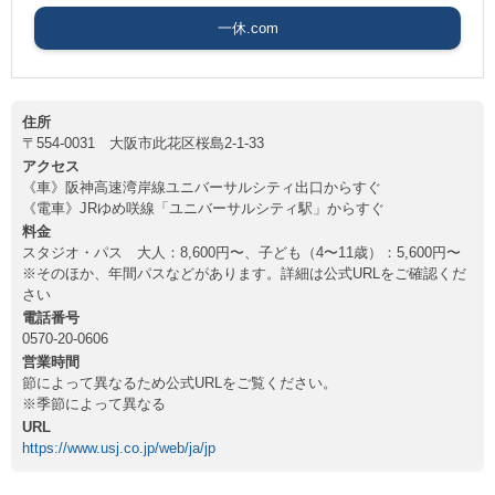
一休.com
住所
〒554-0031 大阪市此花区桜島2-1-33
アクセス
《車》阪神高速湾岸線ユニバーサルシティ出口からすぐ
《電車》JRゆめ咲線「ユニバーサルシティ駅」からすぐ
料金
スタジオ・パス 大人：8,600円〜、子ども（4〜11歳）：5,600円〜
※そのほか、年間パスなどがあります。詳細は公式URLをご確認くだ
さい
電話番号
0570-20-0606
営業時間
節によって異なるため公式URLをご覧ください。
※季節によって異なる
URL
https://www.usj.co.jp/web/ja/jp