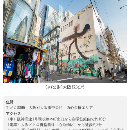
Ⓒ (公財)大阪観光局
住所
〒542-0086 大阪府大阪市中央区 西心斎橋エリア
アクセス
《車》阪神高速1号環状線本町出口から御堂筋経由で約10分
《電車》大阪メトロ御堂筋線「心斎橋駅」から徒歩約3分