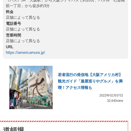
《バス》JR「大阪駅」から大阪シティバスで約20分、バス停「心斎橋
筋一丁目」から徒歩約3分
料金
店舗によって異なる
電話番号
店舗によって異なる
営業時間
店舗によって異なる
URL
https://americamura.jp/
若者流行の発信地【大阪アメリカ村】
観光ガイド「服屋巡りやグルメ」を満
喫！アクセス情報も
2022年02月07日
32,640view
道頓堀