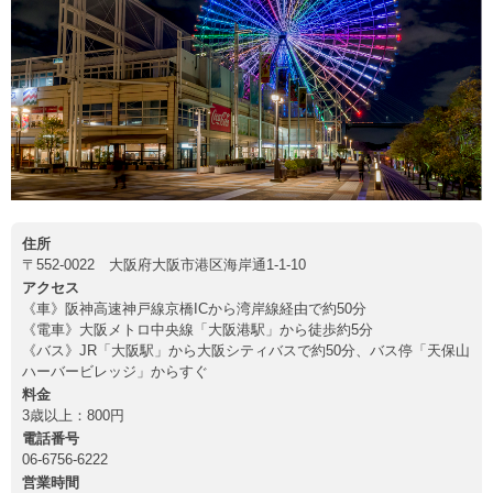
住所
〒552-0022 大阪府大阪市港区海岸通1-1-10
アクセス
《車》阪神高速神戸線京橋ICから湾岸線経由で約50分
《電車》大阪メトロ中央線「大阪港駅」から徒歩約5分
《バス》JR「大阪駅」から大阪シティバスで約50分、バス停「天保山
ハーバービレッジ」からすぐ
料金
3歳以上：800円
電話番号
06-6756-6222
営業時間