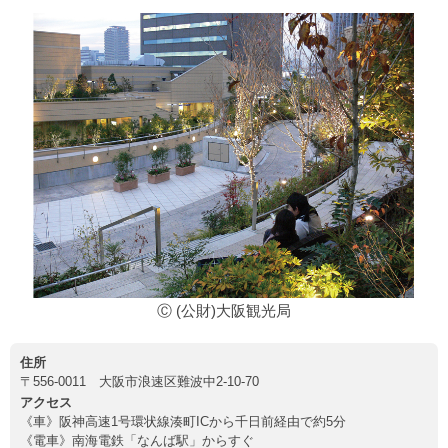
Ⓒ (公財)大阪観光局
住所
〒556-0011 大阪市浪速区難波中2-10-70
アクセス
《車》阪神高速1号環状線湊町ICから千日前経由で約5分
《電車》南海電鉄「なんば駅」からすぐ