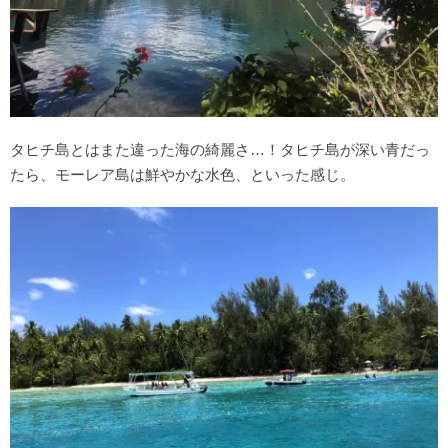
タヒチ島とはまた違った海の綺麗さ…！タヒチ島が深い青だっ
たら、モーレア島は鮮やかな水色、といった感じ。