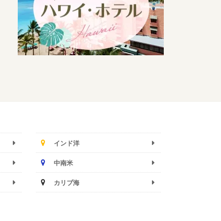
インド洋
中南米
カリブ海