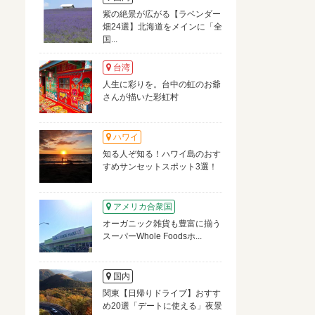
紫の絶景が広がる【ラベンダー
畑24選】北海道をメインに「全
国...
台湾
人生に彩りを。台中の虹のお爺
さんが描いた彩虹村
ハワイ
知る人ぞ知る！ハワイ島のおす
すめサンセットスポット3選！
アメリカ合衆国
オーガニック雑貨も豊富に揃う
スーパーWhole Foodsホ...
国内
関東【日帰りドライブ】おすす
め20選「デートに使える」夜景