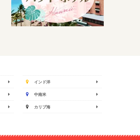
インド洋
中南米
カリブ海