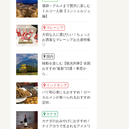
遺跡～グルメまで贅沢に楽しむ
トルコ一人旅【コンシェルジュ
編】
マレーシア
大切な人に選びたい！ちょっと
お洒落なマレーシアお土産特集
♡
国内
移動を楽しむ【観光列車】全国
おすすめ“最新”15選！車窓か
ら...
インドネシア
バリ初心者にもおすすめ！ロー
カルメシが食べられるおすすめ
店W...
カナダ
カナダのおみやげにおすすめ！
ナイアガラで生まれるアイスワ