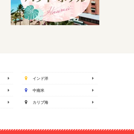
インド洋
中南米
カリブ海