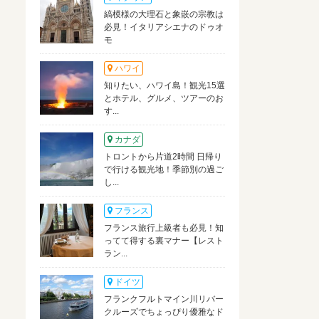
縞模様の大理石と象嵌の宗教は
必見！イタリアシエナのドゥオ
モ
ハワイ
知りたい、ハワイ島！観光15選
とホテル、グルメ、ツアーのお
す...
カナダ
トロントから片道2時間 日帰り
で行ける観光地！季節別の過ご
し...
フランス
フランス旅行上級者も必見！知
ってて得する裏マナー【レスト
ラン...
ドイツ
フランクフルトマイン川リバー
クルーズでちょっぴり優雅なド