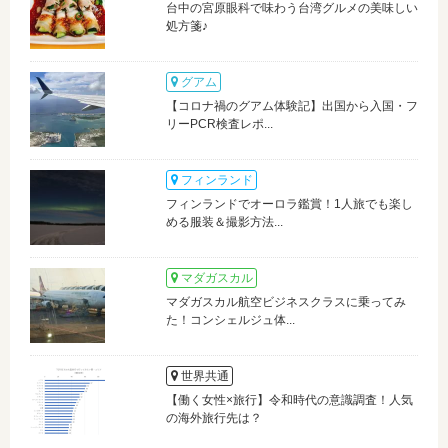
台中の宮原眼科で味わう台湾グルメの美味しい
処方箋♪
グアム
【コロナ禍のグアム体験記】出国から入国・フ
リーPCR検査レポ...
フィンランド
フィンランドでオーロラ鑑賞！1人旅でも楽し
める服装＆撮影方法...
マダガスカル
マダガスカル航空ビジネスクラスに乗ってみ
た！コンシェルジュ体...
世界共通
【働く女性×旅行】令和時代の意識調査！人気
の海外旅行先は？