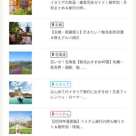
イタリアの気温・服装完全ガイド｜都市別・月
別まとめ＆旅行の持...
京都
【京都・祇園巡り】行きたい！観光名所10選
＆映えグルメ紹介
北海道
広いぞ！北海道【観光おすすめ40選】札幌・
富良野・函館、他…...
イタリア
はじめてのイタリア旅行におすすめ！王道フィ
レンツェ・ローマ・...
ベトナム
【2026年最新版】ベトナム旅行の持ち物リス
ト＆都市別・現地...