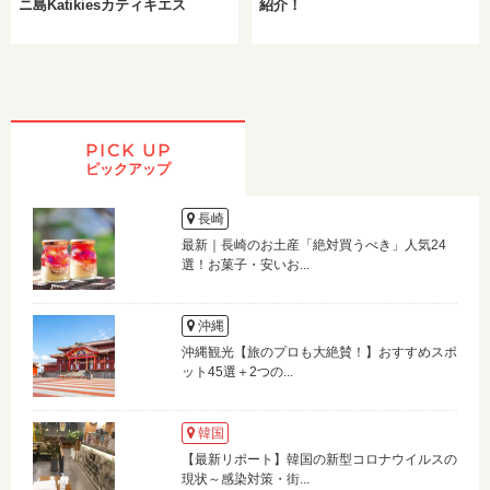
ニ島Katikiesカティキエス
紹介！
PICK UP
ピックアップ
長崎
最新｜長崎のお土産「絶対買うべき」人気24
選！お菓子・安いお...
沖縄
沖縄観光【旅のプロも大絶賛！】おすすめスポ
ット45選＋2つの...
韓国
【最新リポート】韓国の新型コロナウイルスの
現状～感染対策・街...