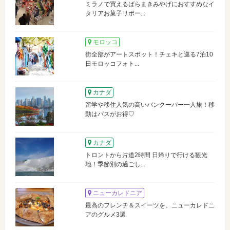
ミラノで買えるばらまきみやげにおすすめなイ
タリアお菓子リポー...
モロッコ
街全部がアートスポット！チェキと巡る7泊10
日モロッコフォト...
カナダ
留学や移住人気の高いバンクーバー一人旅！移
動はバスがお得♡
カナダ
トロントから片道2時間 日帰りで行ける観光
地！季節別の過ごし...
ニューカレドニア
最高のフレンチ＆スイーツを。ニューカレドニ
アのグルメ3選