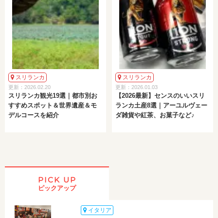
スリランカ
スリランカ
更新：2026.02.20
更新：2026.01.03
スリランカ観光19選｜都市別お
【2026最新】センスのいいスリ
すすめスポット＆世界遺産＆モ
ランカ土産8選｜アーユルヴェー
デルコースを紹介
ダ雑貨や紅茶、お菓子など♪
PICK UP
ピックアップ
イタリア