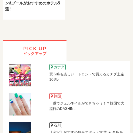
ン&プールがおすすめのホテル5
選！
PICK UP
ピックアップ
カナダ
買う時も楽しい！トロントで買えるカナダ土産
10選♪
韓国
一瞬でジェルネイルができちゃう！？韓国で大
流行のDASHIN...
石川
【金沢】おすすめ観光スポット20選 ＋ 名所を