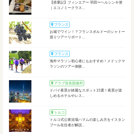
【搭乗記】フィンエアー 羽田〜ヘルシンキ便
｜エコノミークラス...
フランス
お城でワイン！？フランスボルドーのシャトー
巡りツアーリポート...
フランス
海外マラソン初心者にもおすすめ！メドックマ
ラソンのツアー体験...
アラブ首長国連邦
ドバイ夜景が綺麗なスポット15選！夜景が楽
しめるホテルやレス...
トルコ
トルコ式公衆浴場ハマムの楽しみ方をイスタン
ブール在住者が解説...