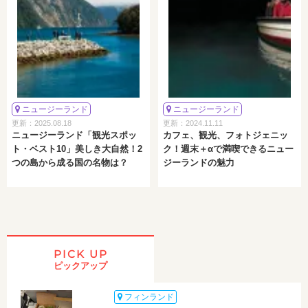
ニュージーランド
ニュージーランド
更新：2025.08.18
更新：2024.11.11
ニュージーランド「観光スポッ
カフェ、観光、フォトジェニッ
ト・ベスト10」美しき大自然！2
ク！週末＋αで満喫できるニュー
つの島から成る国の名物は？
ジーランドの魅力
PICK UP
ピックアップ
フィンランド