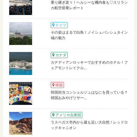
乗り継ぎ楽々！ヘルシーな機内食も♡スリラン
カ航空搭乗レポート
ドイツ
その姿はまるで白鳥！ノイシュバンシュタイン
城の魅力
カナダ
カナディアンロッキーでおすすめのホテル！フ
ェアモントレイクル...
韓国
韓国担当コンシェルジュはなにを買っている？
韓国おみやげリサー...
アメリカ合衆国
ラスベガス市内から最も近い大自然！レッドロ
ックキャニオン