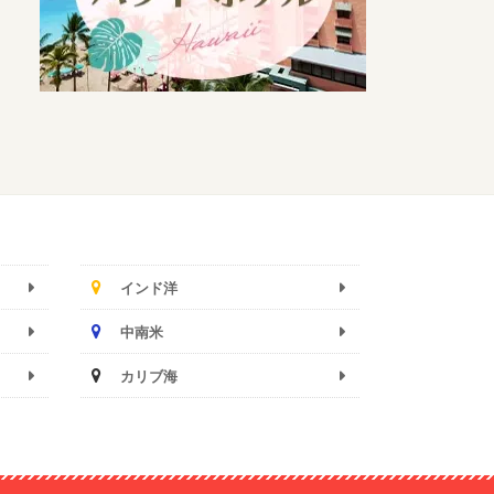
インド洋
中南米
カリブ海