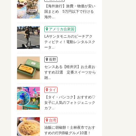
【海外旅行】旅費・物価が安い
国まとめ 5万円以下で行ける
海外...
アメリカ合衆国
LAサンタモニカのビーチアク
ティビティ！電動レンタルスク
ータ...
長野
センスある【軽井沢】お土産お
すすめ22選 定番スイーツから
雑...
タイ
【タイ・バンコク】おすすめ♡
女子に人気のフォトジェニック
カフ...
台湾
油飯に胡椒餅！士林夜市でおす
すめの行列B級グルメ10選！