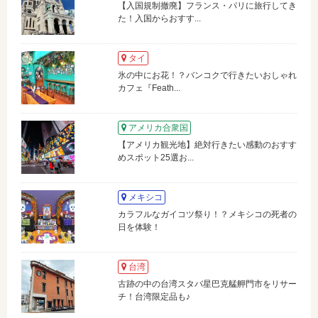
【入国規制撤廃】フランス・パリに旅行してき
た！入国からおすす...
タイ
氷の中にお花！？バンコクで行きたいおしゃれ
カフェ『Feath...
アメリカ合衆国
【アメリカ観光地】絶対行きたい感動のおすす
めスポット25選お...
メキシコ
カラフルなガイコツ祭り！？メキシコの死者の
日を体験！
台湾
古跡の中の台湾スタバ星巴克艋舺門市をリサー
チ！台湾限定品も♪